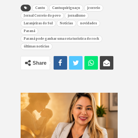
Cantu
Cantuquiriguaçu
jcorreio
Jornal Correio do povo
jornalismo
Laranjeiras do Sul
Notícias
novidades
Paraná
Paraná pode ganhar uma rota turística do rock
últimas notícias
Share