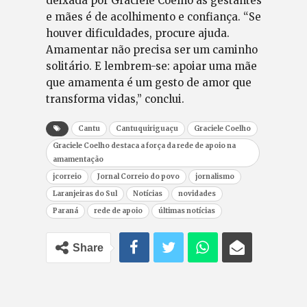
deixada por Graciele Coelho às gestantes
e mães é de acolhimento e confiança. “Se
houver dificuldades, procure ajuda.
Amamentar não precisa ser um caminho
solitário. E lembrem-se: apoiar uma mãe
que amamenta é um gesto de amor que
transforma vidas,” conclui.
Cantu
Cantuquiriguaçu
Graciele Coelho
Graciele Coelho destaca a força da rede de apoio na
amamentação
jcorreio
Jornal Correio do povo
jornalismo
Laranjeiras do Sul
Notícias
novidades
Paraná
rede de apoio
últimas notícias
Share