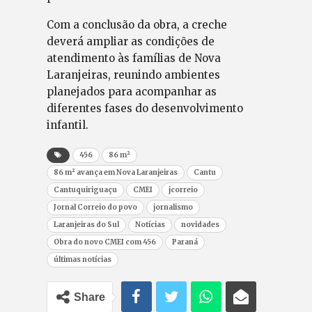
Com a conclusão da obra, a creche
deverá ampliar as condições de
atendimento às famílias de Nova
Laranjeiras, reunindo ambientes
planejados para acompanhar as
diferentes fases do desenvolvimento
infantil.
456
86 m²
86 m² avança em Nova Laranjeiras
Cantu
Cantuquiriguaçu
CMEI
jcorreio
Jornal Correio do povo
jornalismo
Laranjeiras do Sul
Notícias
novidades
Obra do novo CMEI com 456
Paraná
últimas notícias
Share