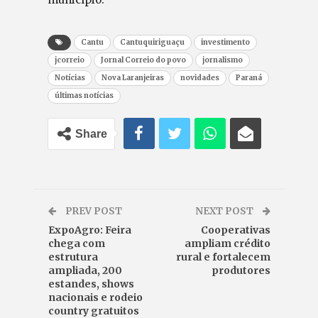
Cantu
Cantuquiriguaçu
investimento
jcorreio
Jornal Correio do povo
jornalismo
Notícias
Nova Laranjeiras
novidades
Paraná
últimas notícias
Share
PREV POST
NEXT POST
ExpoAgro: Feira
Cooperativas
chega com
ampliam crédito
estrutura
rural e fortalecem
ampliada, 200
produtores
estandes, shows
nacionais e rodeio
country gratuitos