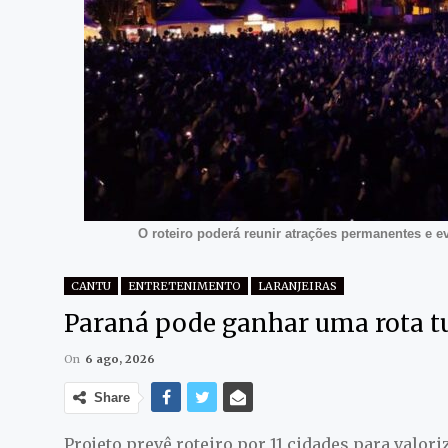
O roteiro poderá reunir atrações permanentes e e
CANTU
ENTRETENIMENTO
LARANJEIRAS
Paraná pode ganhar uma rota tu
On
6 ago, 2026
Share
Projeto prevê roteiro por 11 cidades para valor