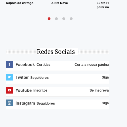
Depois do estrago
A Era Nova
Lucro Presumido va
parar na Justiça
Redes Sociais
Facebook
Curta a nossa página
Curtidas
Twitter
Siga
Seguidores
Youtube
Se inscreva
Inscritos
Instagram
Siga
Seguidores