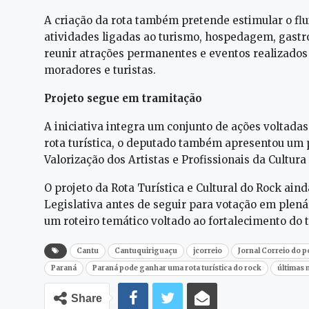
A criação da rota também pretende estimular o flu
atividades ligadas ao turismo, hospedagem, gastr
reunir atrações permanentes e eventos realizados
moradores e turistas.
Projeto segue em tramitação
A iniciativa integra um conjunto de ações voltadas
rota turística, o deputado também apresentou um 
Valorização dos Artistas e Profissionais da Cultur
O projeto da Rota Turística e Cultural do Rock ai
Legislativa antes de seguir para votação em plen
um roteiro temático voltado ao fortalecimento do t
Cantu
Cantuquiriguaçu
jcorreio
Jornal Correio do 
Paraná
Paraná pode ganhar uma rota turística do rock
últimas 
Share