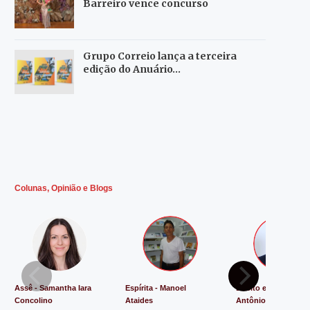
Barreiro vence concurso
Grupo Correio lança a terceira
edição do Anuário…
Colunas, Opinião e Blogs
Assê - Samantha Iara
Espírita - Manoel
Direito e Justiça - L
Concolino
Ataides
Antônio de Souza