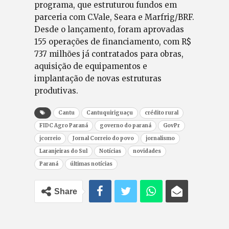
programa, que estruturou fundos em
parceria com C.Vale, Seara e Marfrig/BRF.
Desde o lançamento, foram aprovadas
155 operações de financiamento, com R$
737 milhões já contratados para obras,
aquisição de equipamentos e
implantação de novas estruturas
produtivas.
Cantu
Cantuquiriguaçu
crédito rural
FIDC Agro Paraná
governo do paraná
GovPr
jcorreio
Jornal Correio do povo
jornalismo
Laranjeiras do Sul
Notícias
novidades
Paraná
últimas notícias
Share