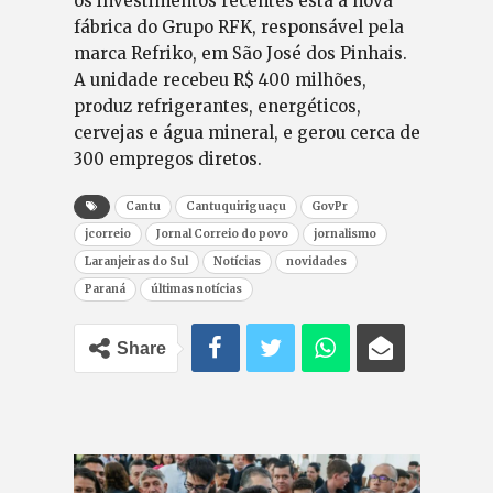
os investimentos recentes está a nova
fábrica do Grupo RFK, responsável pela
marca Refriko, em São José dos Pinhais.
A unidade recebeu R$ 400 milhões,
produz refrigerantes, energéticos,
cervejas e água mineral, e gerou cerca de
300 empregos diretos.
Cantu
Cantuquiriguaçu
GovPr
jcorreio
Jornal Correio do povo
jornalismo
Laranjeiras do Sul
Notícias
novidades
Paraná
últimas notícias
Share