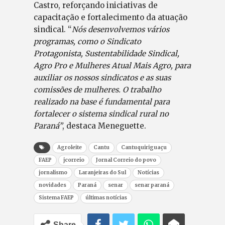
Castro, reforçando iniciativas de
capacitação e fortalecimento da atuação
sindical. “
Nós desenvolvemos vários
programas, como o Sindicato
Protagonista, Sustentabilidade Sindical,
Agro Pro e Mulheres Atual Mais Agro, para
auxiliar os nossos sindicatos e as suas
comissões de mulheres. O trabalho
realizado na base é fundamental para
fortalecer o sistema sindical rural no
Paraná”
, destaca Meneguette.
Agroleite
Cantu
Cantuquiriguaçu
FAEP
jcorreio
Jornal Correio do povo
jornalismo
Laranjeiras do Sul
Notícias
novidades
Paraná
senar
senar paraná
Sistema FAEP
últimas notícias
Share