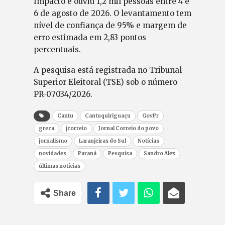
Impacto e ouviu 1,2 mil pessoas entre 4 e
6 de agosto de 2026. O levantamento tem
nível de confiança de 95% e margem de
erro estimada em 2,83 pontos
percentuais.
A pesquisa está registrada no Tribunal
Superior Eleitoral (TSE) sob o número
PR-07034/2026.
Cantu
Cantuquiriguaçu
GovPr
greca
jcorreio
Jornal Correio do povo
jornalismo
Laranjeiras do Sul
Notícias
novidades
Paraná
Pesquisa
Sandro Alex
últimas notícias
Share