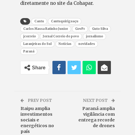
diretamente no site da Cohapar.
Cantu
Cantuquiriguaçu
Carlos Massa Ratinho Junior
GovPr
Guto Silva
jcorreio
Jornal Correio do povo
jornalismo
Laranjeiras do Sul
Notícias
novidades
Paraná
Share
PREV POST
NEXT POST
Itaipu amplia
Paraná amplia
investimentos
vigilância com
sociais e
entrega recorde
energéticos no
de drones
país