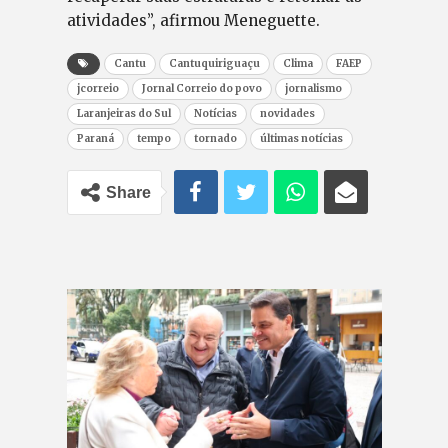
atividades”, afirmou Meneguette.
Cantu
Cantuquiriguaçu
Clima
FAEP
jcorreio
Jornal Correio do povo
jornalismo
Laranjeiras do Sul
Notícias
novidades
Paraná
tempo
tornado
últimas notícias
Share