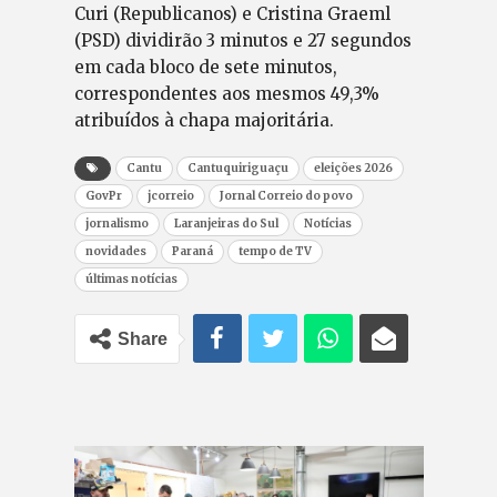
Curi (Republicanos) e Cristina Graeml
(PSD) dividirão 3 minutos e 27 segundos
em cada bloco de sete minutos,
correspondentes aos mesmos 49,3%
atribuídos à chapa majoritária.
Cantu
Cantuquiriguaçu
eleições 2026
GovPr
jcorreio
Jornal Correio do povo
jornalismo
Laranjeiras do Sul
Notícias
novidades
Paraná
tempo de TV
últimas notícias
Share