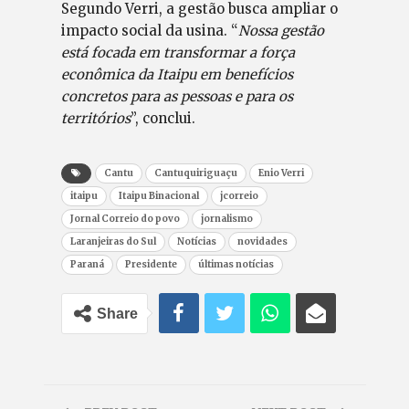
Segundo Verri, a gestão busca ampliar o
impacto social da usina. “
Nossa gestão
está focada em transformar a força
econômica da Itaipu em benefícios
concretos para as pessoas e para os
territórios
”, conclui.
Cantu
Cantuquiriguaçu
Enio Verri
itaipu
Itaipu Binacional
jcorreio
Jornal Correio do povo
jornalismo
Laranjeiras do Sul
Notícias
novidades
Paraná
Presidente
últimas notícias
Share