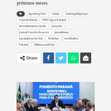
próximos meses.
Agronegócio
Cantu
Cantuquiriguaçu
Correio Rural
FIDC Agro Paraná
investimentos rurais
jcorreio
Jornal Correio do povo
jornalismo
Laranjeiras do Sul
Notícias
novidades
Paraná
últimas notícias
Share