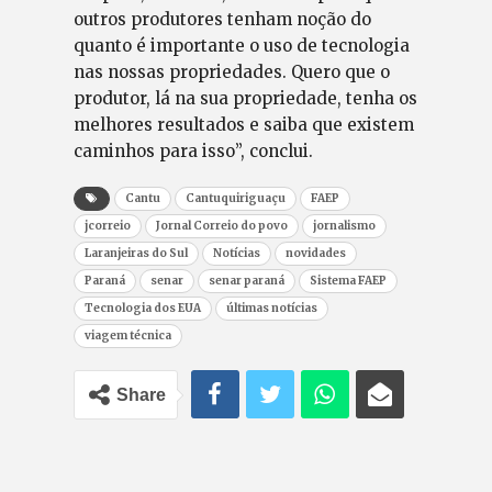
outros produtores tenham noção do
quanto é importante o uso de tecnologia
nas nossas propriedades. Quero que o
produtor, lá na sua propriedade, tenha os
melhores resultados e saiba que existem
caminhos para isso”, conclui.
Cantu
Cantuquiriguaçu
FAEP
jcorreio
Jornal Correio do povo
jornalismo
Laranjeiras do Sul
Notícias
novidades
Paraná
senar
senar paraná
Sistema FAEP
Tecnologia dos EUA
últimas notícias
viagem técnica
Share