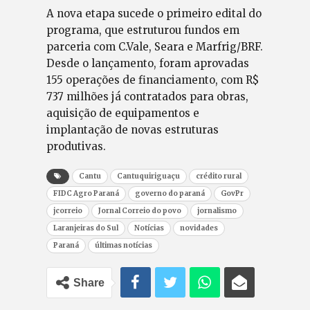
A nova etapa sucede o primeiro edital do
programa, que estruturou fundos em
parceria com C.Vale, Seara e Marfrig/BRF.
Desde o lançamento, foram aprovadas
155 operações de financiamento, com R$
737 milhões já contratados para obras,
aquisição de equipamentos e
implantação de novas estruturas
produtivas.
Cantu
Cantuquiriguaçu
crédito rural
FIDC Agro Paraná
governo do paraná
GovPr
jcorreio
Jornal Correio do povo
jornalismo
Laranjeiras do Sul
Notícias
novidades
Paraná
últimas notícias
Share