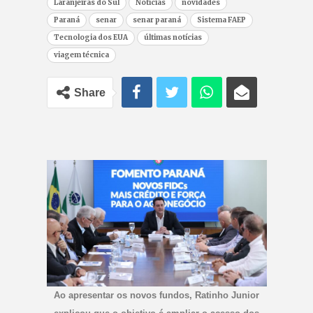
Laranjeiras do Sul
Notícias
novidades
Paraná
senar
senar paraná
Sistema FAEP
Tecnologia dos EUA
últimas notícias
viagem técnica
Share
Ao apresentar os novos fundos, Ratinho Junior