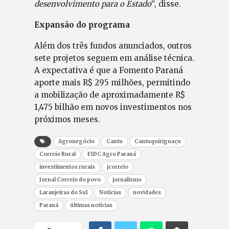
desenvolvimento para o Estado
“, disse.
Expansão do programa
Além dos três fundos anunciados, outros
sete projetos seguem em análise técnica.
A expectativa é que a Fomento Paraná
aporte mais R$ 295 milhões, permitindo
a mobilização de aproximadamente R$
1,475 bilhão em novos investimentos nos
próximos meses.
Agronegócio
Cantu
Cantuquiriguaçu
Correio Rural
FIDC Agro Paraná
investimentos rurais
jcorreio
Jornal Correio do povo
jornalismo
Laranjeiras do Sul
Notícias
novidades
Paraná
últimas notícias