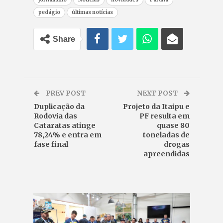
pedágio
últimas notícias
Share
PREV POST
NEXT POST
Duplicação da
Projeto da Itaipu e
Rodovia das
PF resulta em
Cataratas atinge
quase 80
78,24% e entra em
toneladas de
fase final
drogas
apreendidas