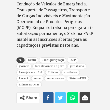
Condução de Veículos de Emergência,
Transporte de Passageiros, Transporte
de Cargas Indivisíveis e Movimentação
Operacional de Produtos Perigosos
(MOPP). Enquanto trabalha para garantir
autorização permanente, o Sistema FAEP
mantém as inscrições abertas para as
capacitações previstas neste ano.
Cantu
Cantuquiriguaçu
FAEP
jcorreio
Jornal Correio do povo
jornalismo
Laranjeiras do Sul
Notícias
novidades
Paraná
senar
senar paraná
Sistema FAEP
últimas notícias
Share