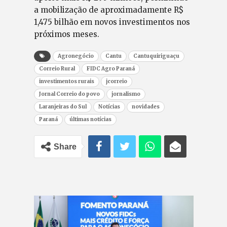
a mobilização de aproximadamente R$
1,475 bilhão em novos investimentos nos
próximos meses.
Agronegócio
Cantu
Cantuquiriguaçu
Correio Rural
FIDC Agro Paraná
investimentos rurais
jcorreio
Jornal Correio do povo
jornalismo
Laranjeiras do Sul
Notícias
novidades
Paraná
últimas notícias
Share