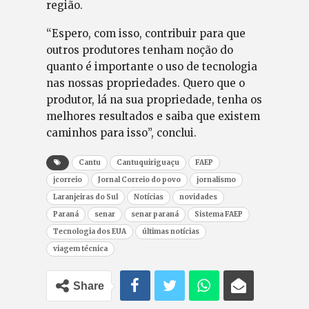
região.
“Espero, com isso, contribuir para que
outros produtores tenham noção do
quanto é importante o uso de tecnologia
nas nossas propriedades. Quero que o
produtor, lá na sua propriedade, tenha os
melhores resultados e saiba que existem
caminhos para isso”, conclui.
Cantu
Cantuquiriguaçu
FAEP
jcorreio
Jornal Correio do povo
jornalismo
Laranjeiras do Sul
Notícias
novidades
Paraná
senar
senar paraná
Sistema FAEP
Tecnologia dos EUA
últimas notícias
viagem técnica
Share