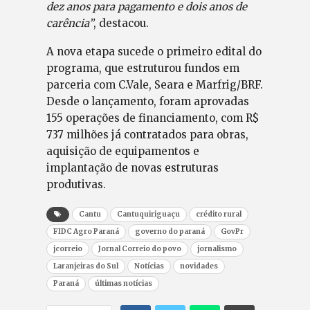
dez anos para pagamento e dois anos de
carência”
, destacou.
A nova etapa sucede o primeiro edital do
programa, que estruturou fundos em
parceria com C.Vale, Seara e Marfrig/BRF.
Desde o lançamento, foram aprovadas
155 operações de financiamento, com R$
737 milhões já contratados para obras,
aquisição de equipamentos e
implantação de novas estruturas
produtivas.
Cantu
Cantuquiriguaçu
crédito rural
FIDC Agro Paraná
governo do paraná
GovPr
jcorreio
Jornal Correio do povo
jornalismo
Laranjeiras do Sul
Notícias
novidades
Paraná
últimas notícias