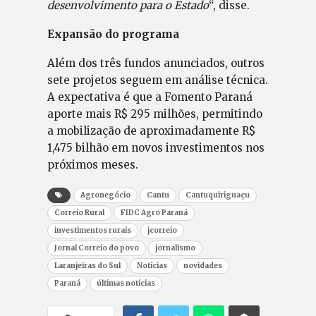
desenvolvimento para o Estado
“, disse.
Expansão do programa
Além dos três fundos anunciados, outros
sete projetos seguem em análise técnica.
A expectativa é que a Fomento Paraná
aporte mais R$ 295 milhões, permitindo
a mobilização de aproximadamente R$
1,475 bilhão em novos investimentos nos
próximos meses.
Agronegócio
Cantu
Cantuquiriguaçu
Correio Rural
FIDC Agro Paraná
investimentos rurais
jcorreio
Jornal Correio do povo
jornalismo
Laranjeiras do Sul
Notícias
novidades
Paraná
últimas notícias