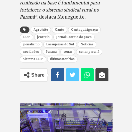
realizado na base é fundamental para
fortalecer o sistema sindical rural no
Paraná”
, destaca Meneguette.
Agroleite
Cantu
Cantuquiriguaçu
FAEP
jcorreio
Jornal Correio do povo
jornalismo
Laranjeiras do Sul
Notícias
novidades
Paraná
senar
senar paraná
Sistema FAEP
últimas notícias
Share