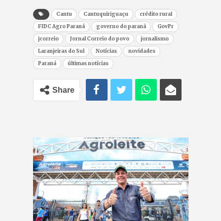
Cantu
Cantuquiriguaçu
crédito rural
FIDC Agro Paraná
governo do paraná
GovPr
jcorreio
Jornal Correio do povo
jornalismo
Laranjeiras do Sul
Notícias
novidades
Paraná
últimas notícias
Share