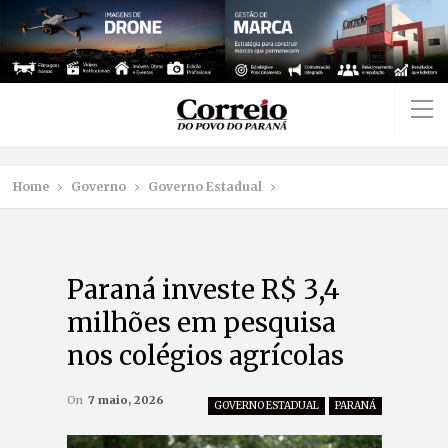
Home
Governo
Governo Estadual
Paraná investe R$ 3,4
milhões em pesquisa
nos colégios agrícolas
On
7 maio, 2026
GOVERNO ESTADUAL
PARANÁ