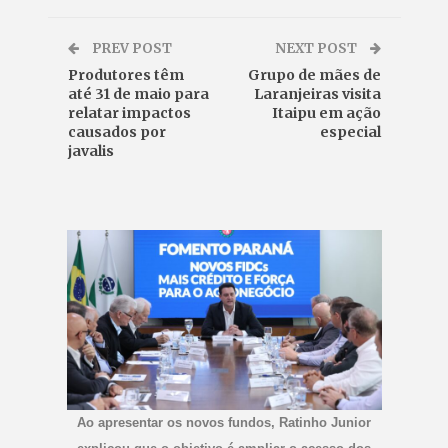
PREV POST
NEXT POST
Produtores têm
Grupo de mães de
até 31 de maio para
Laranjeiras visita
relatar impactos
Itaipu em ação
causados por
especial
javalis
Ao apresentar os novos fundos, Ratinho Junior