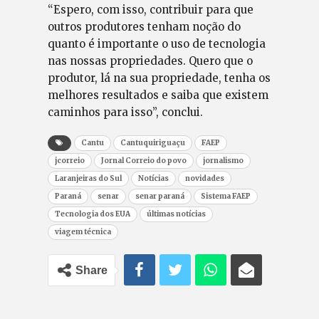
“Espero, com isso, contribuir para que
outros produtores tenham noção do
quanto é importante o uso de tecnologia
nas nossas propriedades. Quero que o
produtor, lá na sua propriedade, tenha os
melhores resultados e saiba que existem
caminhos para isso”, conclui.
Cantu
Cantuquiriguaçu
FAEP
jcorreio
Jornal Correio do povo
jornalismo
Laranjeiras do Sul
Notícias
novidades
Paraná
senar
senar paraná
Sistema FAEP
Tecnologia dos EUA
últimas notícias
viagem técnica
Share