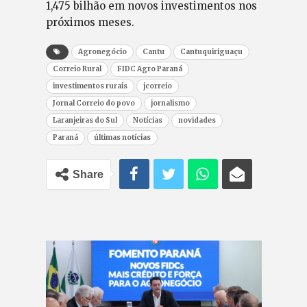
1,475 bilhão em novos investimentos nos
próximos meses.
Agronegócio
Cantu
Cantuquiriguaçu
Correio Rural
FIDC Agro Paraná
investimentos rurais
jcorreio
Jornal Correio do povo
jornalismo
Laranjeiras do Sul
Notícias
novidades
Paraná
últimas notícias
Share