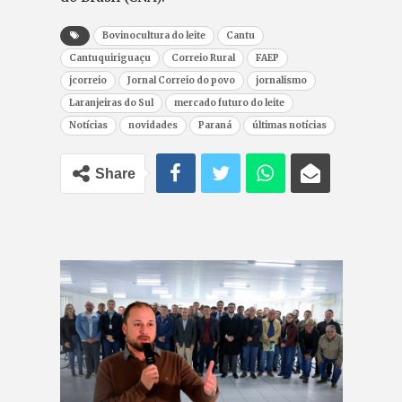
Bovinocultura do leite
Cantu
Cantuquiriguaçu
Correio Rural
FAEP
jcorreio
Jornal Correio do povo
jornalismo
Laranjeiras do Sul
mercado futuro do leite
Notícias
novidades
Paraná
últimas notícias
Share