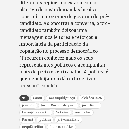
diferentes regiões do estado com o
objetivo de ouvir demandas locais e
construir o programa de governo do pré-
candidato. Ao encerrar a conversa, o pré-
candidato também deixou uma
mensagem aos leitores e reforçou a
importância da participação da
população no processo democrático.
“Procurem conhecer mais os seus
representantes políticos e acompanhar
mais de perto o seu trabalho. A política é
que nem feijão: só dá certo se tiver
pressão,” concluiu.
Cantu
Cantuquiriguaçu
eleições 2026
jcorreio
Jornal Correio do povo
jornalismo
Laranjeiras do Sul
Notícias
novidades
Paraná
política
pré-candidato
Requião Filho
últimas notícias