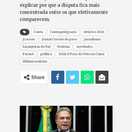
explicar por que a disputa fica mais
concentrada entre os que efetivamente
comparecem.
Cantu
Cantuquiriguaçu
eleições 2026
jcorreio
Jornal Correio do povo
jornalismo
Laranjeiras do Sul
Notícias
novidades
Paraná
política
Série O Peso do Voto na Cantu
últimas notícias
Share