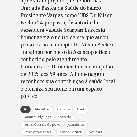
aprovaram projeto que denomina a
Unidade Básica de Saúde do bairro
Presidente Vargas como ‘UBS Dr. Nilson
Becker’. A proposta, de autoria da
vereadora Valeide Scarpari Lascoski,
homenageia o neurologista que atuou
por anos no município.Dr. Nilson Becker
trabalhou por meio da Assiscop e ficou
conhecido pelo atendimento
humanizado. O médico faleceu em julho
de 2025, aos 59 anos. A homenagem
reconhece sua contribuição à saúde local
e eterniza seu nome em um espaço
público.
Abril Azul
Câmara
Cantu
Cantuquiriguaçu
jcorreio
Jornal Correio do povo
jornalismo
Laranjeiras do Sul
Nilson Becker
Notícias