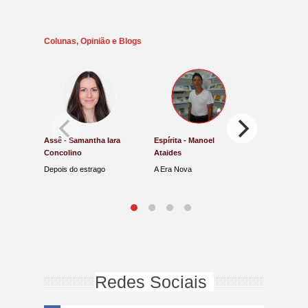
Colunas, Opinião e Blogs
Assê - Samantha Iara
Espírita - Manoel
Direito e Jus
Concolino
Ataides
Antônio de
Depois do estrago
A Era Nova
Lucro Presum
na Justiça
Redes Sociais