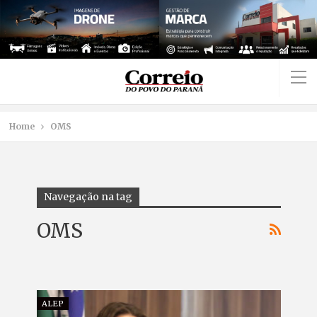
Home
OMS
Navegação na tag
OMS
ALEP