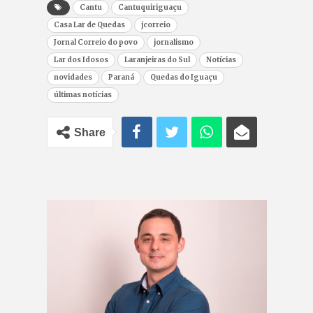
Cantu
Cantuquiriguaçu
Casa Lar de Quedas
jcorreio
Jornal Correio do povo
jornalismo
Lar dos Idosos
Laranjeiras do Sul
Notícias
novidades
Paraná
Quedas do Iguaçu
últimas notícias
Share