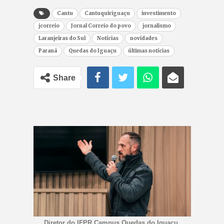
Cantu
Cantuquiriguaçu
investimento
jcorreio
Jornal Correio do povo
jornalismo
Laranjeiras do Sul
Notícias
novidades
Paraná
Quedas do Iguaçu
últimas notícias
Share
Diretor do IFPR Campus Quedas do Iguaçu,