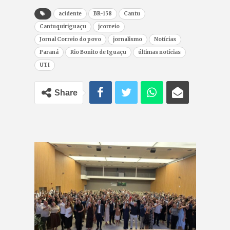
acidente
BR-158
Cantu
Cantuquiriguaçu
jcorreio
Jornal Correio do povo
jornalismo
Notícias
Paraná
Rio Bonito de Iguaçu
últimas notícias
UTI
Share