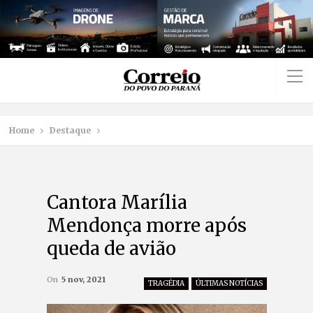
Home
Destaque
Cantora Marília
Mendonça morre após
queda de avião
On
5 nov, 2021
TRAGÉDIA
ÚLTIMAS NOTÍCIAS