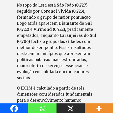
No topo da lista está
São João (0,727)
,
seguido por
Coronel Vivida (0,723)
,
formando o grupo de maior pontuação.
Logo atrás aparecem
Diamante do Sul
(0,722)
e
Virmond (0,722)
, praticamente
empatados, enquanto
Laranjeiras do Sul
(0,706)
fecha o grupo das cidades com
melhor desempenho. Esses resultados
destacam municípios que apresentam
políticas públicas mais estruturadas,
maior oferta de serviços essenciais e
evolução consolidada em indicadores
sociais.
O IDHM é calculado a partir de três
dimensões consideradas fundamentais
para o desenvolvimento humano:
educação
,
longevidade
e
renda
. No
campo educacional, são avaliados o