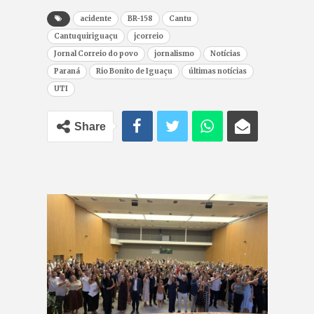
acidente
BR-158
Cantu
Cantuquiriguaçu
jcorreio
Jornal Correio do povo
jornalismo
Notícias
Paraná
Rio Bonito de Iguaçu
últimas notícias
UTI
Share