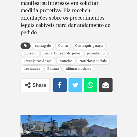
manifestou interesse em solicitar
medida protetiva. Ela recebeu
orientações sobre os procedimentos
legais cabíveis para dar andamento ao
pedido.
cantagalo
Cantu
Cantuquiriguaçu
jcorreio
Jornal Correio do povo
jornalismo
Laranjeiras do Sul
Notícias
Notícias policiais
novidades
Paraná
últimas notícias
Share