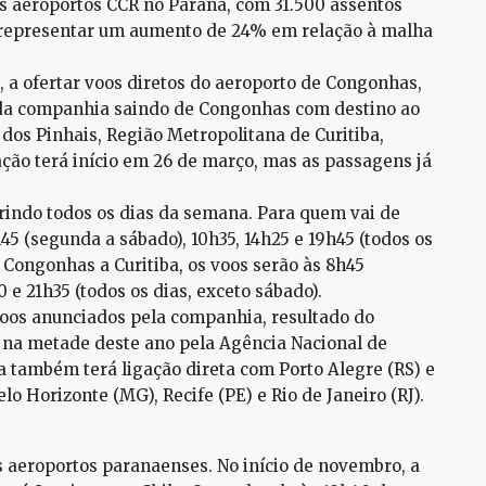
nos aeroportos CCR no Paraná, com 31.500 assentos
o representar um aumento de 24% em relação à malha
 a ofertar voos diretos do aeroporto de Congonhas,
os da companhia saindo de Congonhas com destino ao
dos Pinhais, Região Metropolitana de Curitiba,
ção terá início em 26 de março, mas as passagens já
obrindo todos os dias da semana. Para quem vai de
45 (segunda a sábado), 10h35, 14h25 e 19h45 (todos os
e Congonhas a Curitiba, os voos serão às 8h45
0 e 21h35 (todos os dias, exceto sábado).
 voos anunciados pela companhia, resultado do
na metade deste ano pela Agência Nacional de
ia também terá ligação direta com Porto Alegre (RS) e
o Horizonte (MG), Recife (PE) e Rio de Janeiro (RJ).
aeroportos paranaenses. No início de novembro, a