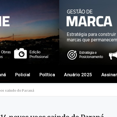
aná
Policial
Política
Anuário 2025
Assina
os saindo do Paraná