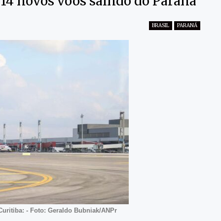
14 novos voos saindo do Paraná
BRASIL
PARANÁ
Curitiba: - Foto: Geraldo Bubniak/ANPr