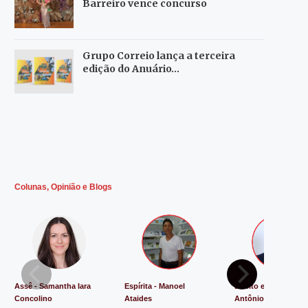
Barreiro vence concurso
Grupo Correio lança a terceira
edição do Anuário…
Colunas, Opinião e Blogs
Assê - Samantha Iara
Espírita - Manoel
Direito e Justiça - L
Concolino
Ataides
Antônio de Souza