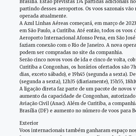
Brasília. Estão previstas 174 partidas adicionais 
partindo desses aeroportos. Os voos sazonais vã
operada atualmente.
A Azul Linhas Aéreas começará, em março de 2023,
em São Paulo, a Curitiba. Até então, todos os vo
Aeroporto Internacional Afonso Pena, em São José 
faziam conexão com o Rio de Janeiro. A nova opera
podem ser compradas no site da companhia.
Serão cinco novos voos de ida e cinco de volta, c
Curitiba a Congonhas, os horários ofertados são 7h
dias, exceto sábado), e 19h45 (segunda a sexta). D
(segunda a sexta), 12h35 (diariamente), 15h55, 18h1
A ligação direta faz parte de um pacote de novos
aumento da capacidade de Congonhas, autorizado 
Aviação Civil (Anac). Além de Curitiba, a companh
Brasília (DF) e aumento no número de voos para Bel
Exterior
Voos internacionais também ganharam espaço nos 