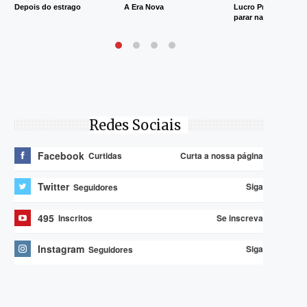
Depois do estrago
A Era Nova
Lucro Presumido va
parar na Justiça
Redes Sociais
Facebook
Curta a nossa página
Curtidas
Twitter
Siga
Seguidores
495
Se inscreva
Inscritos
Instagram
Siga
Seguidores