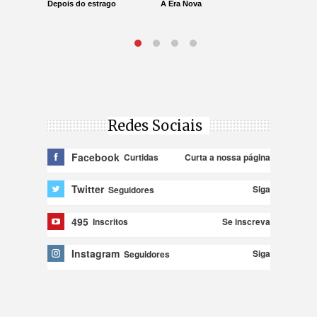
Depois do estrago
A Era Nova
Lucro Pres
parar na Ju
Redes Sociais
Facebook
Curta a nossa página
Curtidas
Twitter
Siga
Seguidores
495
Se inscreva
Inscritos
Instagram
Siga
Seguidores