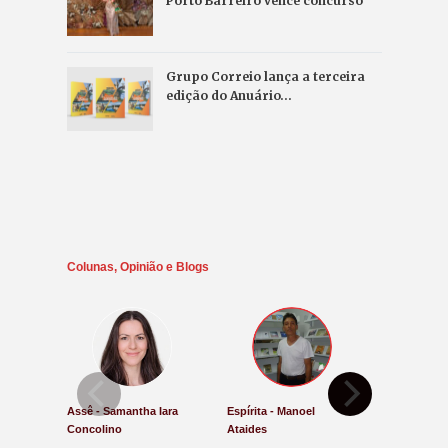
Porto Barreiro vence concurso
Grupo Correio lança a terceira
edição do Anuário…
Colunas, Opinião e Blogs
Assê - Samantha Iara
Espírita - Manoel
Direito e Ju
Concolino
Ataides
Antônio de