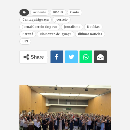
acidente
BR-158
Cantu
Cantuquiriguaçu
jcorreio
Jornal Correio do povo
jornalismo
Notícias
Paraná
Rio Bonito de Iguaçu
últimas notícias
UTI
Share