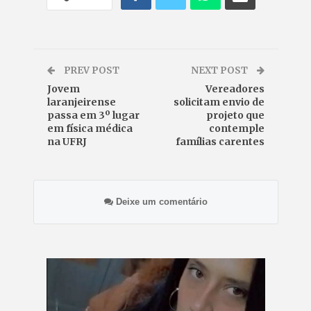
PREV POST
NEXT POST
Jovem
Vereadores
laranjeirense
solicitam envio de
passa em 3º lugar
projeto que
em física médica
contemple
na UFRJ
famílias carentes
Deixe um comentário