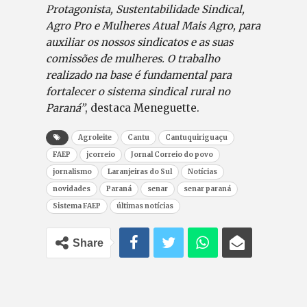
Protagonista, Sustentabilidade Sindical,
Agro Pro e Mulheres Atual Mais Agro, para
auxiliar os nossos sindicatos e as suas
comissões de mulheres. O trabalho
realizado na base é fundamental para
fortalecer o sistema sindical rural no
Paraná”
, destaca Meneguette.
Agroleite
Cantu
Cantuquiriguaçu
FAEP
jcorreio
Jornal Correio do povo
jornalismo
Laranjeiras do Sul
Notícias
novidades
Paraná
senar
senar paraná
Sistema FAEP
últimas notícias
Share