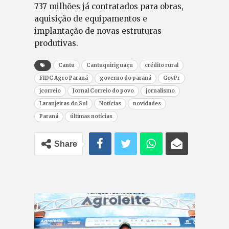
737 milhões já contratados para obras,
aquisição de equipamentos e
implantação de novas estruturas
produtivas.
Cantu
Cantuquiriguaçu
crédito rural
FIDC Agro Paraná
governo do paraná
GovPr
jcorreio
Jornal Correio do povo
jornalismo
Laranjeiras do Sul
Notícias
novidades
Paraná
últimas notícias
Share