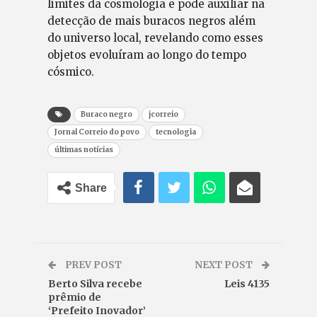
limites da cosmologia e pode auxiliar na
detecção de mais buracos negros além
do universo local, revelando como esses
objetos evoluíram ao longo do tempo
cósmico.
Buraco negro
jcorreio
Jornal Correio do povo
tecnologia
últimas notícias
Share
PREV POST
NEXT POST
Berto Silva recebe
Leis 4135
prêmio de
‘Prefeito Inovador’