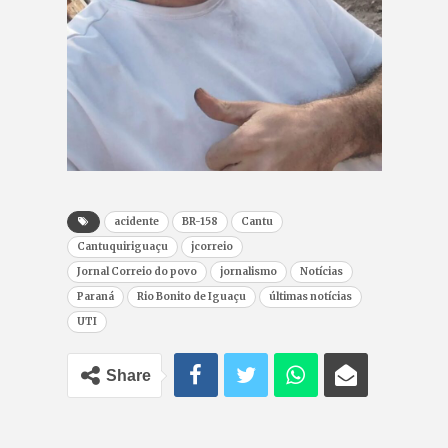
acidente
BR-158
Cantu
Cantuquiriguaçu
jcorreio
Jornal Correio do povo
jornalismo
Notícias
Paraná
Rio Bonito de Iguaçu
últimas notícias
UTI
Share