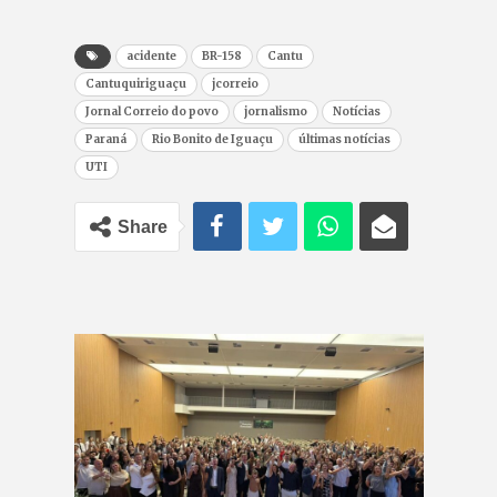
acidente
BR-158
Cantu
Cantuquiriguaçu
jcorreio
Jornal Correio do povo
jornalismo
Notícias
Paraná
Rio Bonito de Iguaçu
últimas notícias
UTI
Share