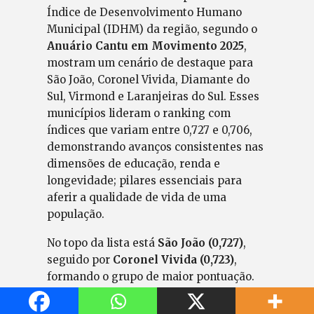
Índice de Desenvolvimento Humano
Municipal (IDHM) da região, segundo o
Anuário Cantu em Movimento 2025
,
mostram um cenário de destaque para
São João, Coronel Vivida, Diamante do
Sul, Virmond e Laranjeiras do Sul. Esses
municípios lideram o ranking com
índices que variam entre 0,727 e 0,706,
demonstrando avanços consistentes nas
dimensões de educação, renda e
longevidade; pilares essenciais para
aferir a qualidade de vida de uma
população.
No topo da lista está
São João (0,727)
,
seguido por
Coronel Vivida (0,723)
,
formando o grupo de maior pontuação.
Logo atrás aparecem
Diamante do Sul
(0,722)
e
Virmond (0,722)
, praticamente