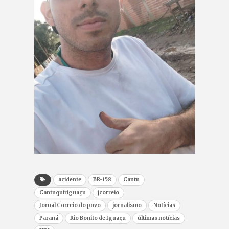
acidente
BR-158
Cantu
Cantuquiriguaçu
jcorreio
Jornal Correio do povo
jornalismo
Notícias
Paraná
Rio Bonito de Iguaçu
últimas notícias