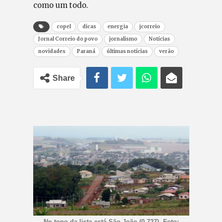
como um todo.
copel
dicas
energia
jcorreio
Jornal Correio do povo
jornalismo
Notícias
novidades
Paraná
últimas notícias
verão
Share
No topo da lista está São João (0,727). Foto: