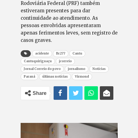
Rodoviária Federal (PRF) também
estiveram presentes para dar
continuidade ao atendimento. As
pessoas envolvidas apresentaram
apenas ferimentos leves, sem registro de
casos graves.
acidente
Br277
Cantu
Cantuquiriguaçu
jcorreio
Jornal Correio do povo
jornalismo
Notícias
Paraná
últimas notícias
Virmond
Share