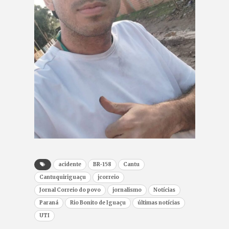
acidente
BR-158
Cantu
Cantuquiriguaçu
jcorreio
Jornal Correio do povo
jornalismo
Notícias
Paraná
Rio Bonito de Iguaçu
últimas notícias
UTI