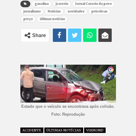
gasolina
jcorreio
Jornal Correio do povo
jornalismo
Notícias
novidades
petrobras
preço
últimas notícias
Share
Estado que o veículo se encontrava após colisão.
Foto: Reprodução
ACIDENTE
ÚLTIMAS NOTÍCIAS
VIRMOND