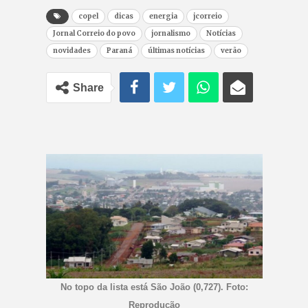
copel
dicas
energia
jcorreio
Jornal Correio do povo
jornalismo
Notícias
novidades
Paraná
últimas notícias
verão
Share
No topo da lista está São João (0,727). Foto:
Reprodução