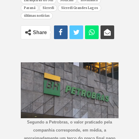
Laranjeiras do Sul
Notícias
novidades
Paraná
Sicredi
Sicredi Grandes Lagos
últimas notícias
Share
Segundo a Petrobras, o valor praticado pela
companhia corresponde, em média, a
aproximadamente um terço do preço final pago