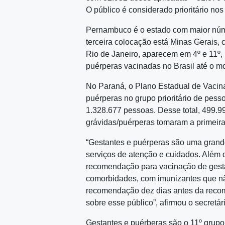
O público é considerado prioritário nos
Pernambuco é o estado com maior núme
terceira colocação está Minas Gerais,
Rio de Janeiro, aparecem em 4º e 11º, 
puérperas vacinadas no Brasil até o m
No Paraná, o Plano Estadual de Vacina
puérperas no grupo prioritário de pes
1.328.677 pessoas. Desse total, 499.
grávidas/puérperas tomaram a primeir
“Gestantes e puérperas são uma gran
serviços de atenção e cuidados. Além d
recomendação para vacinação de gesta
comorbidades, com imunizantes que nã
recomendação dez dias antes da recom
sobre esse público”, afirmou o secretá
Gestantes e puérberas são o 11º grupo