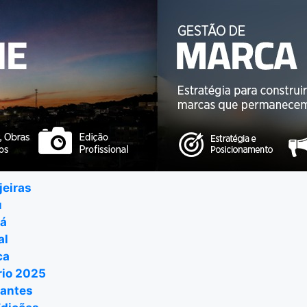
jeiras
u
ná
al
ca
io 2025
antes