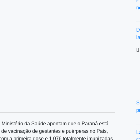
P
n
D
l
S
p
 Ministério da Saúde apontam que o Paraná está
de vacinação de gestantes e puérperas no País,
L
om a primeira dose e 1.076 totalmente imunizadas.
C