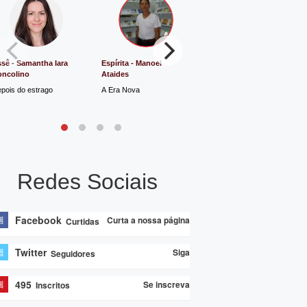
sê - Samantha Iara
Espírita - Manoel
Direito e Justiça - Luiz
oncolino
Ataides
Antônio de Souza
pois do estrago
A Era Nova
Lucro Presumido vai parar
na Justiça
Redes Sociais
Facebook
Curta a nossa página
Curtidas
Twitter
Siga
Seguidores
495
Se inscreva
Inscritos