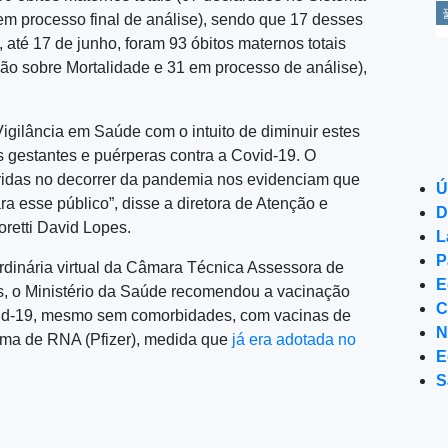
em processo final de análise), sendo que 17 desses
 até 17 de junho, foram 93 óbitos maternos totais
ão sobre Mortalidade e 31 em processo de análise),
igilância em Saúde com o intuito de diminuir estes
 gestantes e puérperas contra a Covid-19. O
ridas no decorrer da pandemia nos evidenciam que
Ú
ra esse público”, disse a diretora de Atenção e
D
retti David Lopes.
L
P
rdinária virtual da Câmara Técnica Assessora de
E
, o Ministério da Saúde recomendou a vacinação
C
vid-19, mesmo sem comorbidades, com vacinas de
N
orma de RNA (Pfizer), medida que
já era adotada no
E
S