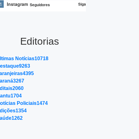
Instagram
Siga
Seguidores
Editorias
ltimas Notícias
10718
estaque
9263
aranjeiras
4395
araná
3267
ditais
2060
antu
1704
otícias Policiais
1474
dições
1354
aúde
1262