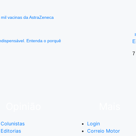
mil vacinas da AstraZeneca
ndispensável. Entenda o porquê
E
7
Opinião
Mais
Colunistas
Login
Editorias
Correio Motor