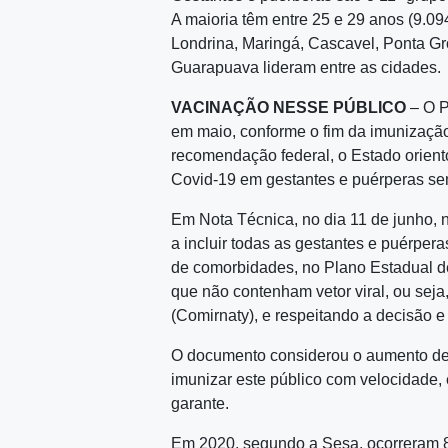
A maioria têm entre 25 e 29 anos (9.094
Londrina, Maringá, Cascavel, Ponta Gr
Guarapuava lideram entre as cidades.
VACINAÇÃO NESSE PÚBLICO
– O 
em maio, conforme o fim da imunização
recomendação federal, o Estado orient
Covid-19 em gestantes e puérperas s
Em Nota Técnica, no dia 11 de junho, 
a incluir todas as gestantes e puérper
de comorbidades, no Plano Estadual de
que não contenham vetor viral, ou sej
(Comirnaty), e respeitando a decisão 
O documento considerou o aumento de 
imunizar este público com velocidade
garante.
Em 2020, segundo a Sesa, ocorreram 80