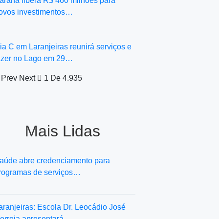
araná libera R$ 460 milhões para
ovos investimentos…
ia C em Laranjeiras reunirá serviços e
azer no Lago em 29…
Prev
Next
1 De 4.935
Mais Lidas
aúde abre credenciamento para
rogramas de serviços…
aranjeiras: Escola Dr. Leocádio José
orreia apresentará…