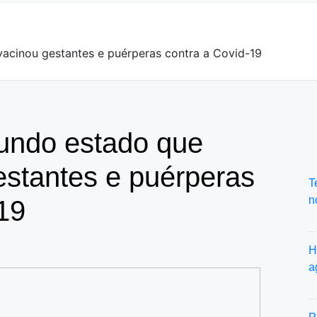
acinou gestantes e puérperas contra a Covid-19
undo estado que
estantes e puérperas
T
n
19
H
a