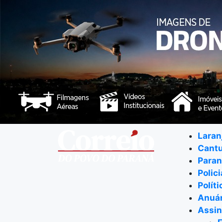
Laran
Cant
Para
Polici
Políti
Anuár
Assin