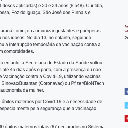
 doses aplicadas) e 30 e 34 anos (8.548). Curitiba,
ossa, Foz do Iguaçu, São José dos Pinhais e
As
Paraná começou a imunizar gestantes e puérperas
C
 nos idosos. No dia 13, no entanto, seguindo
De
ou a interrupção temporária da vacinação contra a
em comorbidades.
no entanto, a Secretaria de Estado da Saúde voltou
as até 45 dias após o parto, com a presença ou não
 Vacinação contra a Covid-19, utilizando vacinas
a, Sinovac/Butantan (Coronavac) ou Pfizer/BioNTech
e autonomia da mulher.
óbitos maternos por Covid-19 e a necessidade de
, especialmente pela segurança que a vacinação
 óbitos maternos totais (67 declarados no Sistema