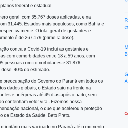
 planos federal e estadual.
ro geral, com 35.767 doses aplicadas, e na
R
 com 31.445. Estados mais populosos, como Bahia e
c
respectivamente. O total geral de gestantes e
omento é de 267.179 (primeira dose).
M
ção contra a Covid-19 inclui as gestantes e
B
soas com comorbidades entre 18 a 59 anos, com
995 pessoas com comorbidades e 31.876
a dose, 40% do estimado.
G
de preocupação do Governo do Paraná em todos os
A
os dados globais, o Estado saiu na frente na
ntes e puérperas até 45 dias após o parto, sem
o contenham vetor viral. Fizemos nossa
endação nacional, o que que acelerou a proteção
C
rio de Estado da Saúde, Beto Preto.
 prioritário mais vacinado no Paraná até o momento.