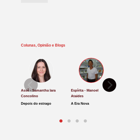
Colunas, Opinião e Blogs
Assê - Samantha Iara
Espírita - Manoel
Direito e Ju
Concolino
Ataides
Antônio de
Depois do estrago
A Era Nova
Lucro Pres
parar na Ju