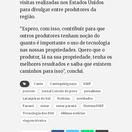
visitas realizadas nos Estados Unidos
para divulgar entre produtores da
região.
“Espero, com isso, contribuir para que
outros produtores tenham noção do
quanto é importante o uso de tecnologia
nas nossas propriedades. Quero que o
produtor, lá na sua propriedade, tenha os
melhores resultados e saiba que existem
caminhos para isso”, conclui.
Cantu
Cantuquiriguaçu
FAEP
jcorreio
Jornal Correio do povo
jornalismo
Laranjeiras do Sul
Notícias
novidades
Paraná
senar
senar paraná
Sistema FAEP
Tecnologia dos EUA
últimas notícias
viagem técnica