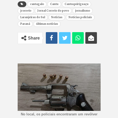
cantagalo
Cantu
Cantuquiriguaçu
jcorreio
Jornal Correio do povo
jornalismo
Laranjeiras do Sul
Notícias
Notícias policiais
Paraná
últimas notícias
Share
No local, os policiais encontraram um revólver