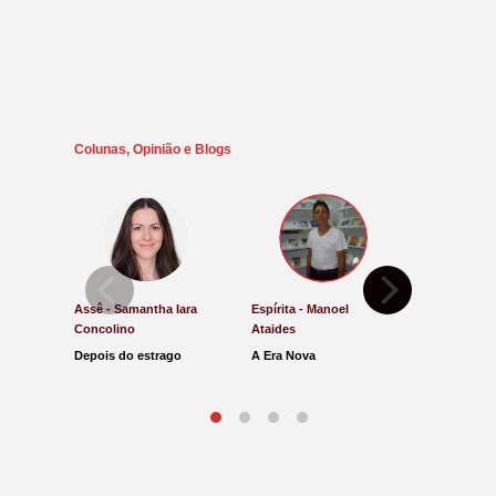
Colunas, Opinião e Blogs
Assê - Samantha Iara
Espírita - Manoel
Direito e Ju
Concolino
Ataides
Antônio de
Depois do estrago
A Era Nova
Lucro Pres
parar na Ju