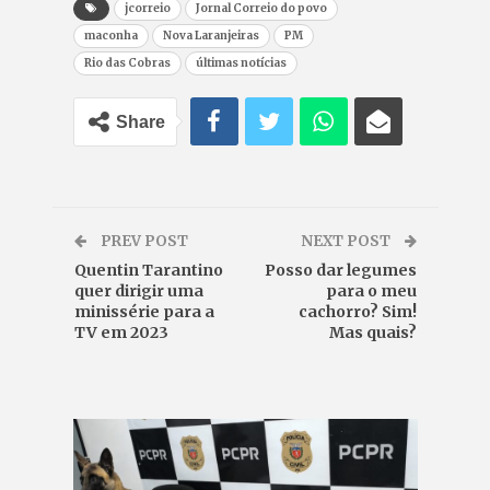
jcorreio
Jornal Correio do povo
maconha
Nova Laranjeiras
PM
Rio das Cobras
últimas notícias
Share
PREV POST
NEXT POST
Quentin Tarantino
Posso dar legumes
quer dirigir uma
para o meu
minissérie para a
cachorro? Sim!
TV em 2023
Mas quais?