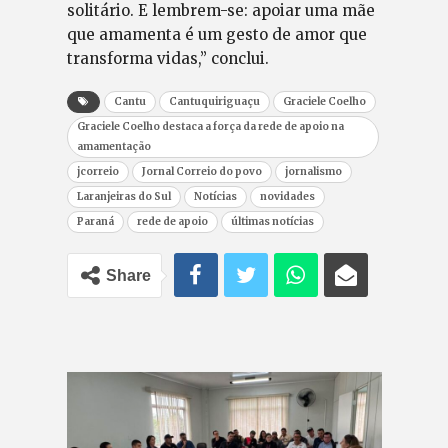
solitário. E lembrem-se: apoiar uma mãe
que amamenta é um gesto de amor que
transforma vidas,” conclui.
Cantu
Cantuquiriguaçu
Graciele Coelho
Graciele Coelho destaca a força da rede de apoio na
amamentação
jcorreio
Jornal Correio do povo
jornalismo
Laranjeiras do Sul
Notícias
novidades
Paraná
rede de apoio
últimas notícias
Share