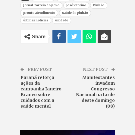
Jornal Correio do povo
josé vitorino
Pinhão
pronto atendimento
saúde de pinhão
últimas notícias
unidade
Share
PREV POST
NEXT POST
Paraná reforça
Manifestantes
ações da
invadem
campanha Janeiro
Congresso
Branco sobre
Nacional na tarde
cuidados com a
deste domingo
saúde mental
(08)