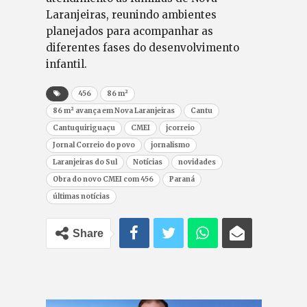
Laranjeiras, reunindo ambientes
planejados para acompanhar as
diferentes fases do desenvolvimento
infantil.
456
86 m²
86 m² avança em Nova Laranjeiras
Cantu
Cantuquiriguaçu
CMEI
jcorreio
Jornal Correio do povo
jornalismo
Laranjeiras do Sul
Notícias
novidades
Obra do novo CMEI com 456
Paraná
últimas notícias
Share