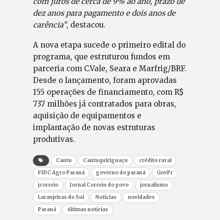
com juros de cerca de 9% ao ano, prazo de
dez anos para pagamento e dois anos de
carência”
, destacou.
A nova etapa sucede o primeiro edital do
programa, que estruturou fundos em
parceria com C.Vale, Seara e Marfrig/BRF.
Desde o lançamento, foram aprovadas
155 operações de financiamento, com R$
737 milhões já contratados para obras,
aquisição de equipamentos e
implantação de novas estruturas
produtivas.
Cantu
Cantuquiriguaçu
crédito rural
FIDC Agro Paraná
governo do paraná
GovPr
jcorreio
Jornal Correio do povo
jornalismo
Laranjeiras do Sul
Notícias
novidades
Paraná
últimas notícias