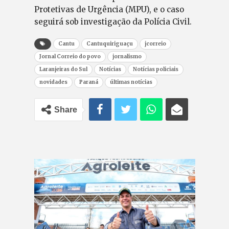
Protetivas de Urgência (MPU), e o caso
seguirá sob investigação da Polícia Civil.
Cantu
Cantuquiriguaçu
jcorreio
Jornal Correio do povo
jornalismo
Laranjeiras do Sul
Notícias
Notícias policiais
novidades
Paraná
últimas notícias
Share