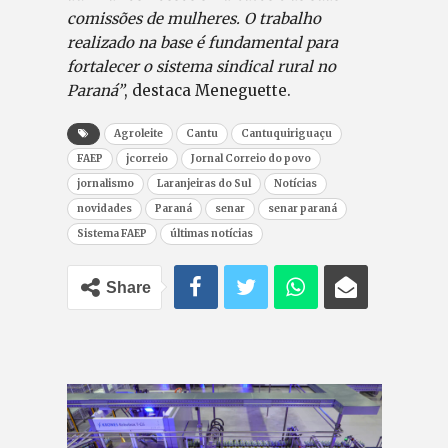
comissões de mulheres. O trabalho
realizado na base é fundamental para
fortalecer o sistema sindical rural no
Paraná”
, destaca Meneguette.
Agroleite
Cantu
Cantuquiriguaçu
FAEP
jcorreio
Jornal Correio do povo
jornalismo
Laranjeiras do Sul
Notícias
novidades
Paraná
senar
senar paraná
Sistema FAEP
últimas notícias
Share