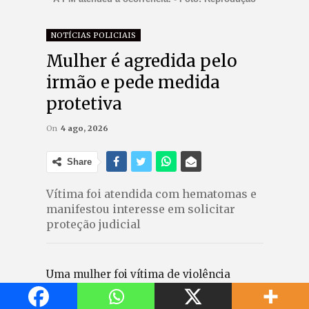
NOTÍCIAS POLICIAIS
Mulher é agredida pelo
irmão e pede medida
protetiva
On
4 ago, 2026
Share
Vítima foi atendida com hematomas e
manifestou interesse em solicitar
proteção judicial
Uma mulher foi vítima de violência
doméstica na última segunda-feira (03),
na Vila Caçula, em Cantagalo. Conforme a