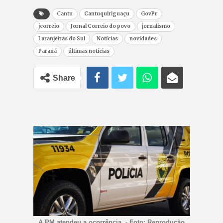
Cantu
Cantuquiriguaçu
GovPr
jcorreio
Jornal Correio do povo
jornalismo
Laranjeiras do Sul
Notícias
novidades
Paraná
últimas notícias
Share
A PM atendeu a ocorrência. - Foto: Reprodução