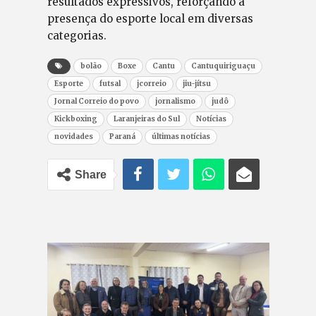
resultados expressivos, reforçando a
presença do esporte local em diversas
categorias.
bolão
Boxe
Cantu
Cantuquiriguaçu
Esporte
futsal
jcorreio
jiu-jítsu
Jornal Correio do povo
jornalismo
judô
Kickboxing
Laranjeiras do Sul
Notícias
novidades
Paraná
últimas notícias
Share