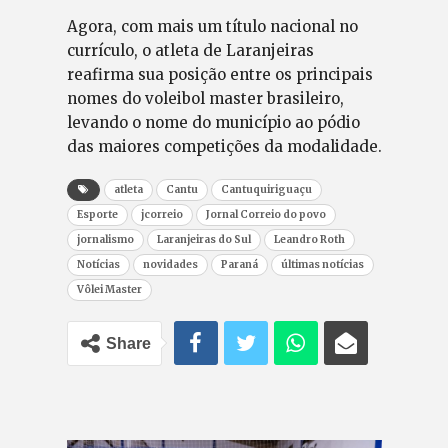
Agora, com mais um título nacional no
currículo, o atleta de Laranjeiras
reafirma sua posição entre os principais
nomes do voleibol master brasileiro,
levando o nome do município ao pódio
das maiores competições da modalidade.
atleta
Cantu
Cantuquiriguaçu
Esporte
jcorreio
Jornal Correio do povo
jornalismo
Laranjeiras do Sul
Leandro Roth
Notícias
novidades
Paraná
últimas notícias
Vôlei Master
Share