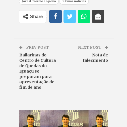
Jornal Correio do povo
últimas notícias
Share
PREV POST
NEXT POST
Bailarinas do
Nota de
Centro de Cultura
falecimento
de Quedas do
Iguaçu se
preparam para
apresentação de
fim de ano