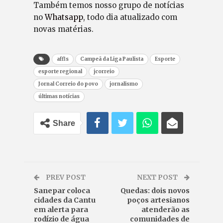
Também temos nosso grupo de notícias
no
Whatsapp
, todo dia atualizado com
novas matérias.
affls
Campeã da Liga Paulista
Esporte
esporte regional
jcorreio
Jornal Correio do povo
jornalismo
últimas notícias
Share
PREV POST
NEXT POST
Sanepar coloca
Quedas: dois novos
cidades da Cantu
poços artesianos
em alerta para
atenderão as
rodízio de água
comunidades de