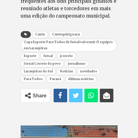
frequentes aos dois principais ginásios e
reunindo atletas e torcedores em mais
uma edição do campeonato municipal.
Cantu
Cantuquiriguaçu
Copa Esporte Para Todos de futsal vai reunir 17 equipes
em Laranjeiras
Esporte
futsal
jcorreio
Jornal Correio do povo
jornalismo
Laranjeiras do Sul
Notícias
novidades
Para Todos
Paraná
últimas notícias
Share