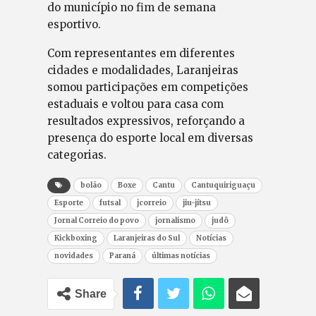
do município no fim de semana
esportivo.
Com representantes em diferentes
cidades e modalidades, Laranjeiras
somou participações em competições
estaduais e voltou para casa com
resultados expressivos, reforçando a
presença do esporte local em diversas
categorias.
bolão
Boxe
Cantu
Cantuquiriguaçu
Esporte
futsal
jcorreio
jiu-jítsu
Jornal Correio do povo
jornalismo
judô
Kickboxing
Laranjeiras do Sul
Notícias
novidades
Paraná
últimas notícias
Share