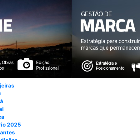
jeiras
u
ná
al
ca
io 2025
antes