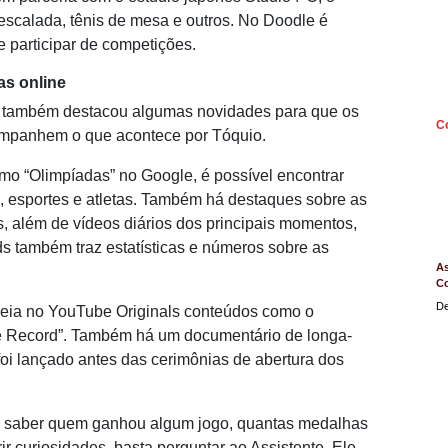
 escalada, tênis de mesa e outros. No Doodle é
e participar de competições.
as online
le também destacou algumas novidades para que os
C
ompanhem o que acontece por Tóquio.
rmo “Olimpíadas” no Google, é possível encontrar
, esportes e atletas. Também há destaques sobre as
, além de vídeos diários dos principais momentos,
s também traz estatísticas e números sobre as
As
C
De
reia no YouTube Originals conteúdos como o
the Record”. Também há um documentário de longa-
i lançado antes das cerimônias de abertura dos
ra saber quem ganhou algum jogo, quantas medalhas
 curiosidades, basta perguntar ao Assistente. Ele