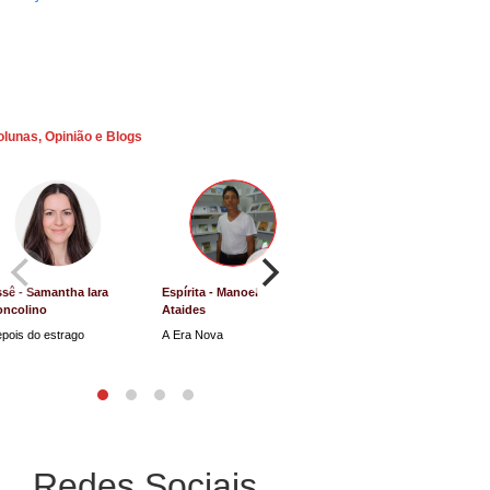
olunas, Opinião e Blogs
sê - Samantha Iara
Espírita - Manoel
Direito e Justiça - Luiz
oncolino
Ataides
Antônio de Souza
pois do estrago
A Era Nova
Lucro Presumido vai parar
na Justiça
Redes Sociais