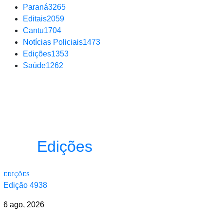
Paraná
3265
Editais
2059
Cantu
1704
Notícias Policiais
1473
Edições
1353
Saúde
1262
Edições
EDIÇÕES
Edição 4938
6 ago, 2026