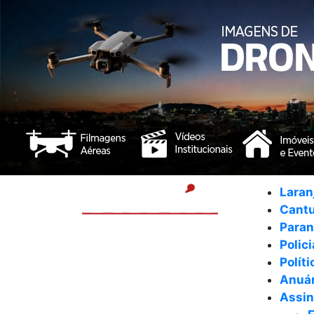
Laran
Cant
Para
Polici
Políti
Anuár
Assin