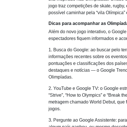
jogo traz competições de skate, rugby,
possível caminhar pela “vila Olímpica” 
Dicas para acompanhar as Olimpíad
Além do novo jogo interativo, o Goog
espectadores fiquem informados e ac
1. Busca do Google: ao buscar pelo te
informações recentes sobre os eventos
pontuações e classificações dos países
destaques e notícias — o Google Trend
Olimpíadas.
2. YouTube e Google TV: o Google est
“Strive”, “How to Olympics” e “Break 
metragem chamado World Debut, que fo
jogos.
3. Pergunte ao Google Assistente: pa
algum país ganhou, ou mesmo descobrir