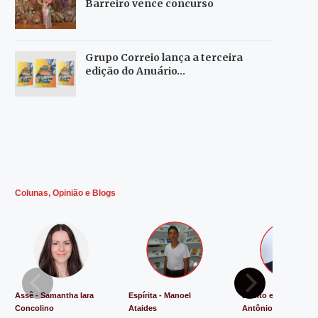
Barreiro vence concurso
Grupo Correio lança a terceira
edição do Anuário…
Colunas, Opinião e Blogs
Assê - Samantha Iara
Espírita - Manoel
Direito e Justiça - L
Concolino
Ataides
Antônio de Souza