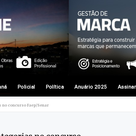
aná
Policial
Política
Anuário 2025
Assina
as no concurso Faep/Senar