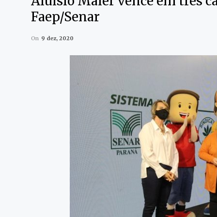
Aluisio Maier vence em três c
Faep/Senar
On
9 dez, 2020