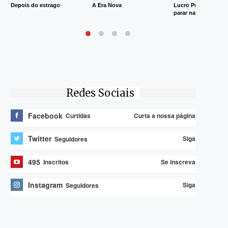
Depois do estrago
A Era Nova
Lucro Presumido va
parar na Justiça
Redes Sociais
Facebook
Curta a nossa página
Curtidas
Twitter
Siga
Seguidores
495
Se inscreva
Inscritos
Instagram
Siga
Seguidores