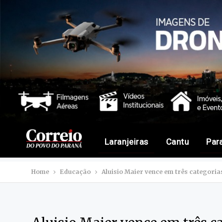
Laranjeiras
Cantu
Par
Home
Educação
Aluisio Maier vence em três categori