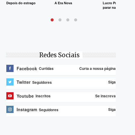
Depois do estrago
A Era Nova
Lucro Presumido va
parar na Justiça
Redes Sociais
Facebook
Curta a nossa página
Curtidas
Twitter
Siga
Seguidores
Youtube
Se inscreva
Inscritos
Instagram
Siga
Seguidores