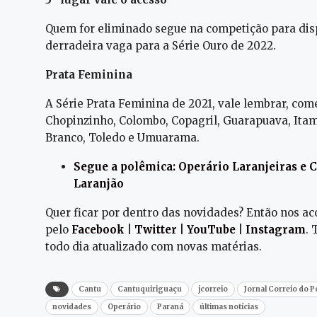
Quem for eliminado segue na competição para disp
derradeira vaga para a Série Ouro de 2022.
Prata Feminina
A Série Prata Feminina de 2021, vale lembrar, com
Chopinzinho, Colombo, Copagril, Guarapuava, Itamb
Branco, Toledo e Umuarama.
Segue a polêmica: Operário Laranjeiras e
Laranjão
Quer ficar por dentro das novidades? Então nos 
pelo
Facebook
|
Twitter
|
YouTube
|
Instagram
.
todo dia atualizado com novas matérias.
Cantu
Cantuquiriguaçu
jcorreio
Jornal Correio do 
novidades
Operário
Paraná
últimas notícias