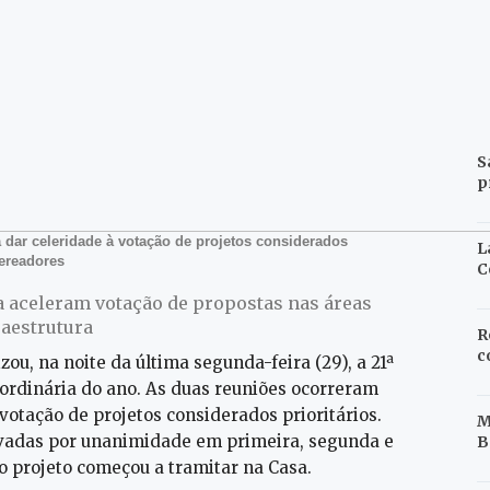
S
p
dar celeridade à votação de projetos considerados
L
vereadores
C
a aceleram votação de propostas nas áreas
raestrutura
R
c
zou, na noite da última segunda-feira (29), a 21ª
aordinária do ano. As duas reuniões ocorreram
votação de projetos considerados prioritários.
M
ovadas por unanimidade em primeira, segunda e
B
o projeto começou a tramitar na Casa.