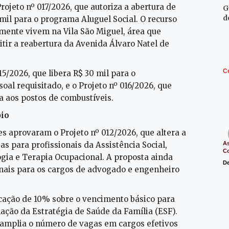
rojeto nº 017/2026, que autoriza a abertura de
G
d
 mil para o programa Aluguel Social. O recurso
lmente vivem na Vila São Miguel, área que
tir a reabertura da Avenida Álvaro Natel de
C
5/2026, que libera R$ 30 mil para o
al requisitado, e o Projeto nº 016/2026, que
a aos postos de combustíveis.
pio
es aprovaram o Projeto nº 012/2026, que altera a
as para profissionais da Assistência Social,
As
C
ogia e Terapia Ocupacional. A proposta ainda
De
anais para os cargos de advogado e engenheiro
icação de 10% sobre o vencimento básico para
ção da Estratégia de Saúde da Família (ESF).
amplia o número de vagas em cargos efetivos