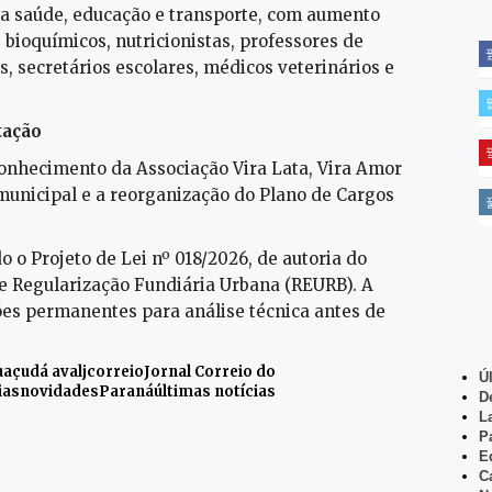
a saúde, educação e transporte, com aumento
 bioquímicos, nutricionistas, professores de
, secretários escolares, médicos veterinários e
tação
onhecimento da Associação Vira Lata, Vira Amor
municipal e a reorganização do Plano de Cargos
o o Projeto de Lei nº 018/2026, de autoria do
de Regularização Fundiária Urbana (REURB). A
es permanentes para análise técnica antes de
uaçu
dá aval
jcorreio
Jornal Correio do
Ú
ias
novidades
Paraná
últimas notícias
D
L
P
E
C