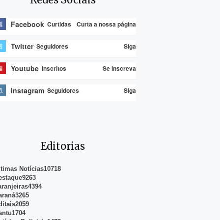
Facebook
Curtidas
Curta a nossa página
Twitter
Seguidores
Siga
Youtube
Inscritos
Se inscreva
Instagram
Seguidores
Siga
Editorias
ltimas Notícias
10718
estaque
9263
aranjeiras
4394
araná
3265
ditais
2059
antu
1704