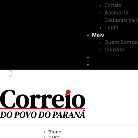
Editais
Assine Já
Cadastro de 
Login
Mais
Quem Somos
Contato
Home
Cantu