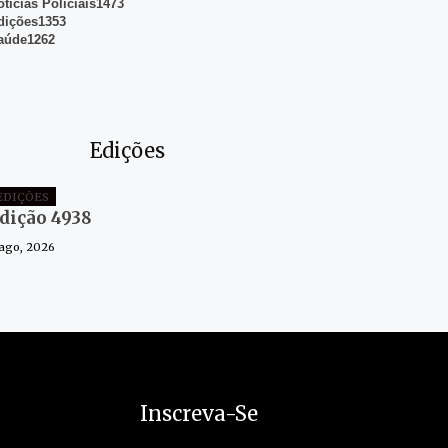
otícias Policiais
1473
dições
1353
aúde
1262
Edições
EDIÇÕES
dição 4938
 ago, 2026
Inscreva-Se