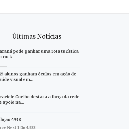
Últimas Notícias
araná pode ganhar uma rota turística
o rock
85 alunos ganham óculos em ação de
aúde visual em…
raciele Coelho destaca a força da rede
e apoio na…
dição 4938
rev
Next
1 De 4.933