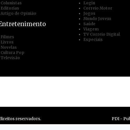
Colunistas
Login
Editorias
Correio Motor
Artigo de Opinião
Jogos
Mundo Jovem
Entretenimento
Saúde
Viagem
TV Correio Digital
Filmes
Especiais
Livros
Novelas
Cultura Pop
Televisão
e
Trabalhe conosco
Mídia Kit
Termos
ireitos reservadors.
PDI - Pub