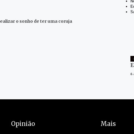
N
E
S
ealizar o sonho de ter uma coruja
E
6
Opinião
Mais