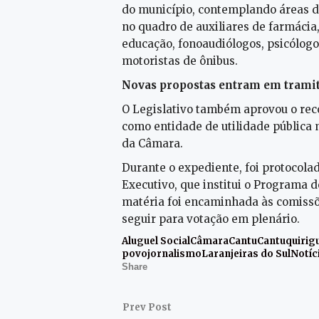
do município, contemplando áreas d
no quadro de auxiliares de farmácia,
educação, fonoaudiólogos, psicólogos
motoristas de ônibus.
Novas propostas entram em trami
O Legislativo também aprovou o rec
como entidade de utilidade pública 
da Câmara.
Durante o expediente, foi protocolad
Executivo, que institui o Programa 
matéria foi encaminhada às comissõ
seguir para votação em plenário.
Aluguel Social
Câmara
Cantu
Cantuquirig
povo
jornalismo
Laranjeiras do Sul
Notíc
Share
Prev Post