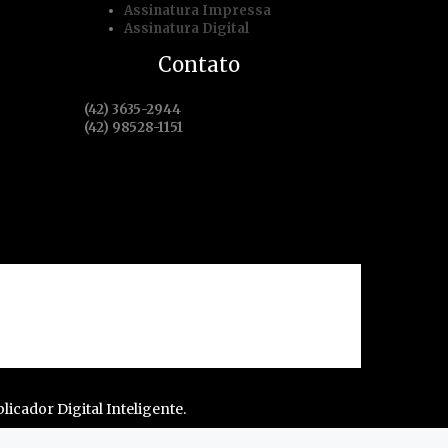
Assinatura Impressa
Assinatura Digital
Contato
(42) 3635-2944
(42) 98528-1151
 de serviço
Assine Já
licador Digital Inteligente.