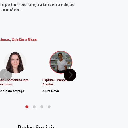
rupo Correio lança a terceira edição
o Anuário…
olunas, Opinião e Blogs
sê - Samantha Iara
Espírita - Manoel
Direito e Justiça - Luiz
oncolino
Ataides
Antônio de Souza
pois do estrago
A Era Nova
Lucro Presumido vai
parar na Justiça
Redes Sociais