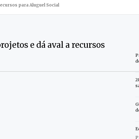
ecursos para Aluguel Social
ojetos e dá aval a recursos
P
d
2
s
G
d
E
P