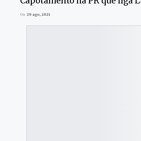
Capotamento na PR que liga La
On
29 ago, 2021