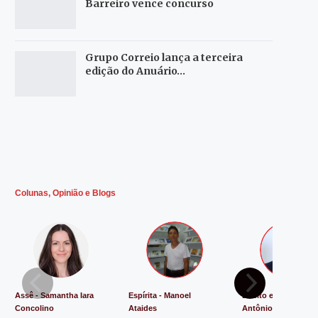
Barreiro vence concurso
Grupo Correio lança a terceira
edição do Anuário…
Colunas, Opinião e Blogs
Assê - Samantha Iara
Espírita - Manoel
Direito e Justiça - L
Concolino
Ataides
Antônio de Souza