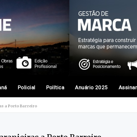
aná
Policial
Política
Anuário 2025
Assina
as a Porto Barreiro