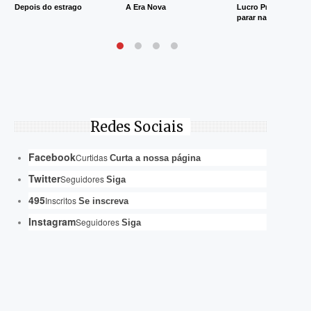
Depois do estrago
A Era Nova
Lucro Presumido va
parar na Justiça
Redes Sociais
Facebook
Curtidas
Curta a nossa página
Twitter
Seguidores
Siga
495
Inscritos
Se inscreva
Instagram
Seguidores
Siga