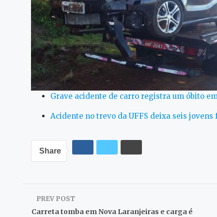
Grave acidente de carro registra um óbito e
Acidente no trevo da UFFS deixa seis jovens 
Share
PREV POST
Carreta tomba em Nova Laranjeiras e carga é