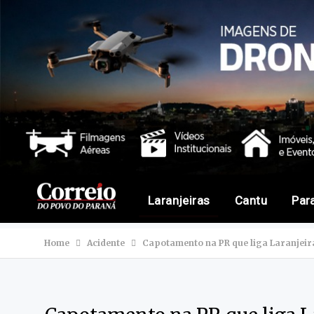
Laranjeiras
Cantu
Par
Home
Acidente
Capotamento na PR que liga Laranjeir