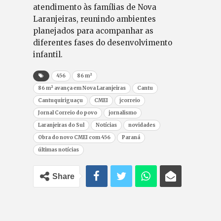
atendimento às famílias de Nova
Laranjeiras, reunindo ambientes
planejados para acompanhar as
diferentes fases do desenvolvimento
infantil.
456
86 m²
86 m² avança em Nova Laranjeiras
Cantu
Cantuquiriguaçu
CMEI
jcorreio
Jornal Correio do povo
jornalismo
Laranjeiras do Sul
Notícias
novidades
Obra do novo CMEI com 456
Paraná
últimas notícias
Share