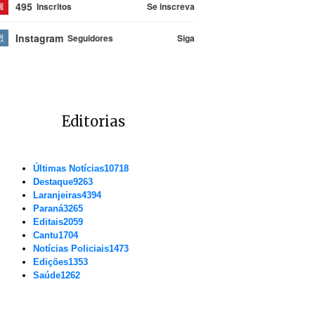
495
Inscritos
Se inscreva
Instagram
Seguidores
Siga
Editorias
Últimas Notícias
10718
Destaque
9263
Laranjeiras
4394
Paraná
3265
Editais
2059
Cantu
1704
Notícias Policiais
1473
Edições
1353
Saúde
1262