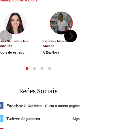
olunas, Opinião e Blogs
sê - Samantha Iara
Espírita - Manoel
Direito e Justiça - Luiz
oncolino
Ataides
Antônio de Souza
pois do estrago
A Era Nova
Lucro Presumido vai
parar na Justiça
Redes Sociais
Facebook
Curtidas
Curta a nossa página
Twitter
Seguidores
Siga