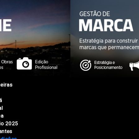
eiras
á
al
ca
io 2025
antes
Edições