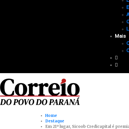
E
A
C
Mais
Home
Destaque
Em 21º lugar, Sicoob Credicapital é pre