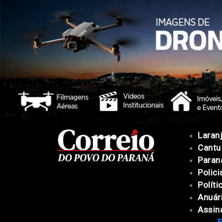
Laranj
Cantu
Paran
Polici
Políti
Anuár
Assin