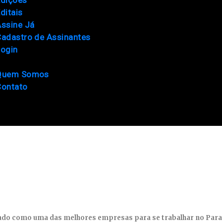
ditais
ssine Já
adastro de Assinantes
Login
Quem Somos
Contato
miado como uma das melhores empresas para se trabalhar no Par