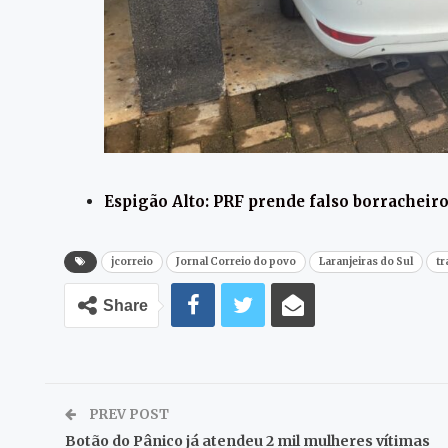
Espigão Alto: PRF prende falso borracheir
jcorreio
Jornal Correio do povo
Laranjeiras do Sul
tr
Share
PREV POST
Botão do Pânico já atendeu 2 mil mulheres vítimas