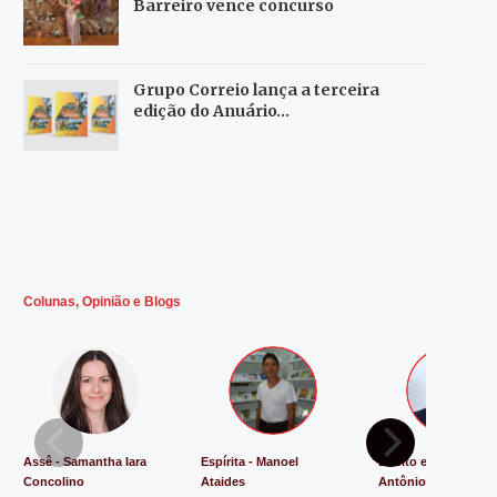
Barreiro vence concurso
Grupo Correio lança a terceira
edição do Anuário…
Colunas, Opinião e Blogs
Assê - Samantha Iara
Espírita - Manoel
Direito e Justiça - L
Concolino
Ataides
Antônio de Souza