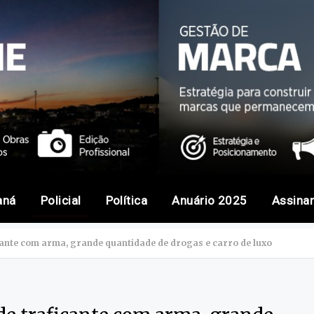
aná
Policial
Política
Anuário 2025
Assina
icante com arma, grande quantidade de drogas e carro de luxo