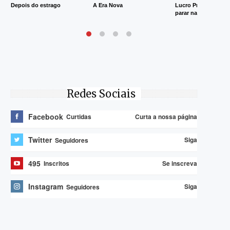
Depois do estrago
A Era Nova
Lucro Presumido va
parar na Justiça
Redes Sociais
Facebook
Curta a nossa página
Curtidas
Twitter
Siga
Seguidores
495
Se inscreva
Inscritos
Instagram
Siga
Seguidores