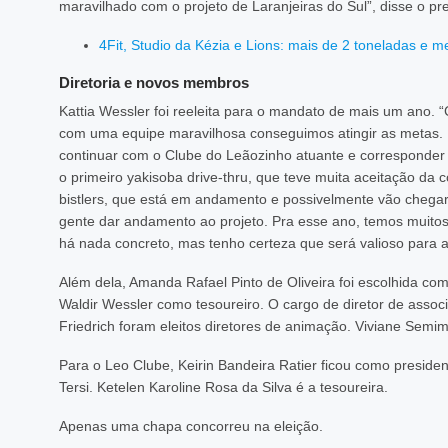
maravilhado com o projeto de Laranjeiras do Sul”, disse o pr
4Fit, Studio da Kézia e Lions: mais de 2 toneladas e 
Diretoria e novos membros
Kattia Wessler foi reeleita para o mandato de mais um ano. “
com uma equipe maravilhosa conseguimos atingir as metas. 
continuar com o Clube do Leãozinho atuante e corresponde
o primeiro yakisoba drive-thru, que teve muita aceitação 
bistlers, que está em andamento e possivelmente vão chegar
gente dar andamento ao projeto. Pra esse ano, temos muitos
há nada concreto, mas tenho certeza que será valioso para a
Além dela, Amanda Rafael Pinto de Oliveira foi escolhida com
Waldir Wessler como tesoureiro. O cargo de diretor de assoc
Friedrich foram eleitos diretores de animação. Viviane Semim
Para o Leo Clube, Keirin Bandeira Ratier ficou como presiden
Tersi. Ketelen Karoline Rosa da Silva é a tesoureira.
Apenas uma chapa concorreu na eleição.