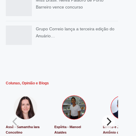
Miss Brasil: Neiva Palaoro de Porto
Barreiro vence concurso
Grupo Correio lança a terceira edição do
Anuário…
Colunas, Opinião e Blogs
Assê - Samantha Iara
Espírita - Manoel
Direito e Justiça - Lu
Concolino
Ataides
Antônio de Souza