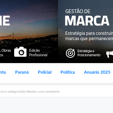
ntu
Paraná
Policial
Política
Anuário 2025
ios e reelege Kattia Wessler como presidente