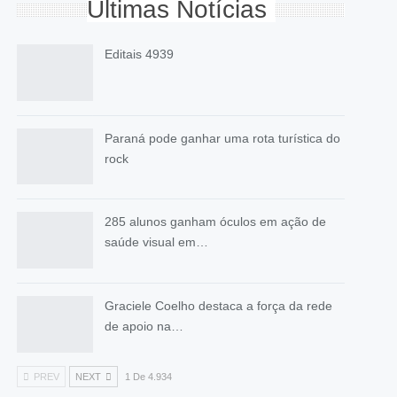
Últimas Notícias
Editais 4939
Paraná pode ganhar uma rota turística do
rock
285 alunos ganham óculos em ação de
saúde visual em…
Graciele Coelho destaca a força da rede
de apoio na…
PREV
NEXT
1 De 4.934