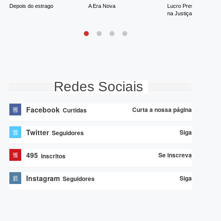
Depois do estrago
A Era Nova
Lucro Presumido vai p
na Justiça
Redes Sociais
Facebook
Curta a nossa página
Curtidas
Twitter
Siga
Seguidores
495
Se inscreva
Inscritos
Instagram
Siga
Seguidores