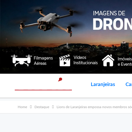
Laranjeiras
Ca
Home
Destaque
Lions de Laranjeiras empossa novos membros sóc