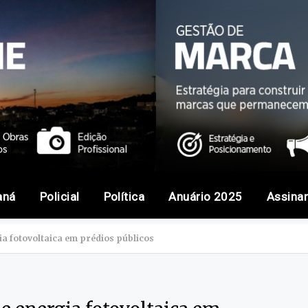
aná
Policial
Política
Anuário 2025
Assina
a fotovoltaica em prédios públicos