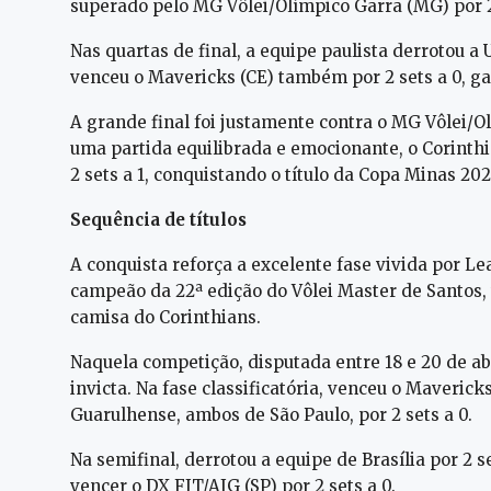
superado pelo MG Vôlei/Olímpico Garra (MG) por 2 s
Nas quartas de final, a equipe paulista derrotou a 
venceu o Mavericks (CE) também por 2 sets a 0, g
A grande final foi justamente contra o MG Vôlei/Ol
uma partida equilibrada e emocionante, o Corinth
2 sets a 1, conquistando o título da Copa Minas 202
Sequência de títulos
A conquista reforça a excelente fase vivida por Lea
campeão da 22ª edição do Vôlei Master de Santos
camisa do Corinthians.
Naquela competição, disputada entre 18 e 20 de abr
invicta. Na fase classificatória, venceu o Maverick
Guarulhense, ambos de São Paulo, por 2 sets a 0.
Na semifinal, derrotou a equipe de Brasília por 2 
vencer o DX FIT/AIG (SP) por 2 sets a 0.