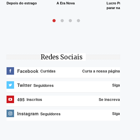
Depois do estrago
A Era Nova
Lucro Presumido va
parar na Justiça
Redes Sociais
Facebook
Curta a nossa página
Curtidas
Twitter
Siga
Seguidores
495
Se inscreva
Inscritos
Instagram
Siga
Seguidores