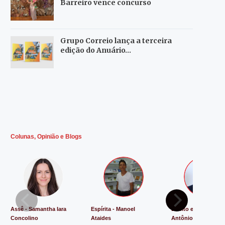
Barreiro vence concurso
Grupo Correio lança a terceira
edição do Anuário…
Colunas, Opinião e Blogs
Assê - Samantha Iara
Espírita - Manoel
Direito e Justiça - L
Concolino
Ataides
Antônio de Souza