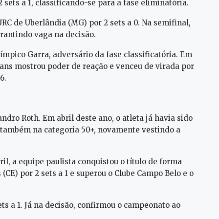
ets a 1, classificando-se para a fase eliminatória.
URC de Uberlândia (MG) por 2 sets a 0. Na semifinal,
arantindo vaga na decisão.
ímpico Garra, adversário da fase classificatória. Em
ians mostrou poder de reação e venceu de virada por
6.
ndro Roth. Em abril deste ano, o atleta já havia sido
, também na categoria 50+, novamente vestindo a
il, a equipe paulista conquistou o título de forma
s (CE) por 2 sets a 1 e superou o Clube Campo Belo e o
sets a 1. Já na decisão, confirmou o campeonato ao