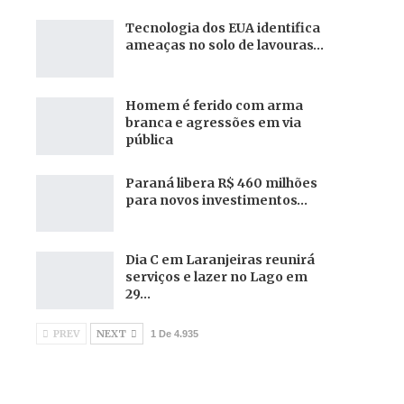
Tecnologia dos EUA identifica
ameaças no solo de lavouras…
Homem é ferido com arma
branca e agressões em via
pública
Paraná libera R$ 460 milhões
para novos investimentos…
Dia C em Laranjeiras reunirá
serviços e lazer no Lago em
29…
PREV
NEXT
1 De 4.935