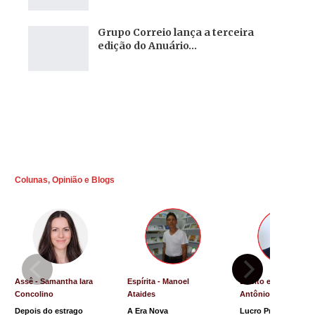
Grupo Correio lança a terceira
edição do Anuário…
Colunas, Opinião e Blogs
Assê - Samantha Iara
Espírita - Manoel
Direito e Justiça - L
Concolino
Ataides
Antônio de Souza
Depois do estrago
A Era Nova
Lucro Presumido va