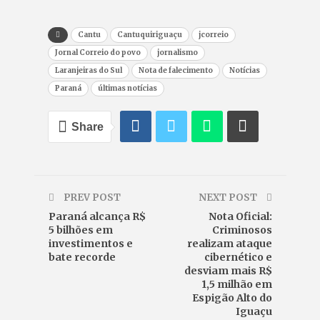
Cantu
Cantuquiriguaçu
jcorreio
Jornal Correio do povo
jornalismo
Laranjeiras do Sul
Nota de falecimento
Notícias
Paraná
últimas notícias
Share
PREV POST
NEXT POST
Paraná alcança R$
Nota Oficial:
5 bilhões em
Criminosos
investimentos e
realizam ataque
bate recorde
cibernético e
desviam mais R$
1,5 milhão em
Espigão Alto do
Iguaçu