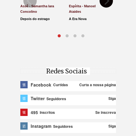
Assê - Samantha Iara
Espírita - Manoel
Direito e Ju
Concolino
Ataides
Antônio de
Depois do estrago
A Era Nova
Lucro Pres
parar na Ju
Redes Sociais
Facebook
Curta a nossa página
Curtidas
Twitter
Siga
Seguidores
495
Se inscreva
Inscritos
Instagram
Siga
Seguidores