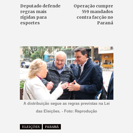
Deputado defende
Operação cumpre
regras mais
559 mandados
rígidas para
contra facção no
esportes
Paraná
A distribuição segue as regras previstas na Lei
das Eleições. - Foto: Reprodução
ELEIÇÕES
PARANÁ