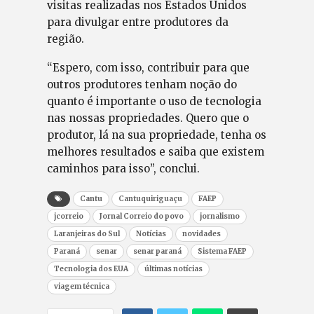
visitas realizadas nos Estados Unidos
para divulgar entre produtores da
região.
“Espero, com isso, contribuir para que
outros produtores tenham noção do
quanto é importante o uso de tecnologia
nas nossas propriedades. Quero que o
produtor, lá na sua propriedade, tenha os
melhores resultados e saiba que existem
caminhos para isso”, conclui.
Cantu
Cantuquiriguaçu
FAEP
jcorreio
Jornal Correio do povo
jornalismo
Laranjeiras do Sul
Notícias
novidades
Paraná
senar
senar paraná
Sistema FAEP
Tecnologia dos EUA
últimas notícias
viagem técnica