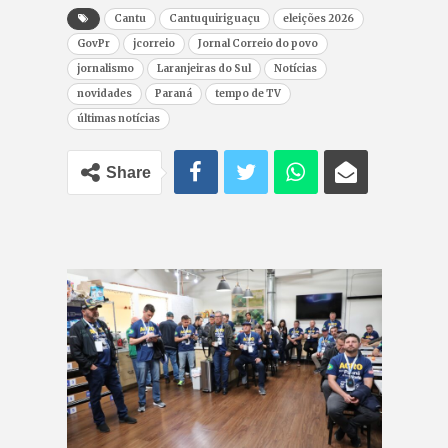
Cantu
Cantuquiriguaçu
eleições 2026
GovPr
jcorreio
Jornal Correio do povo
jornalismo
Laranjeiras do Sul
Notícias
novidades
Paraná
tempo de TV
últimas notícias
Share