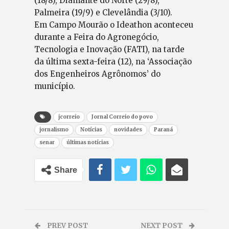
(18/8), Diamante do Norte (29/8),
Palmeira (19/9) e Clevelândia (3/10).
Em Campo Mourão o Ideathon aconteceu
durante a Feira do Agronegócio,
Tecnologia e Inovação (FATI), na tarde
da última sexta-feira (12), na ‘Associação
dos Engenheiros Agrônomos’ do
município.
jcorreio
Jornal Correio do povo
jornalismo
Notícias
novidades
Paraná
senar
últimas notícias
Share
PREV POST
NEXT POST