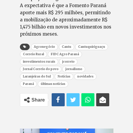
A expectativa é que a Fomento Paraná
aporte mais R$ 295 milhões, permitindo
a mobilização de aproximadamente R$
1,475 bilhão em novos investimentos nos
próximos meses.
Agronegócio
Cantu
Cantuquiriguaçu
Correio Rural
FIDC Agro Paraná
investimentos rurais
jcorreio
Jornal Correio do povo
jornalismo
Laranjeiras do Sul
Notícias
novidades
Paraná
últimas notícias
Share