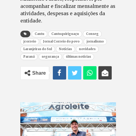
acompanhar e fiscalizar mensalmente as
atividades, despesas e aquisições da
entidade.
Cantu
Cantuquiriguaçu
Conseg
jcorreio
Jornal Correio do povo
jornalismo
Laranjeiras do Sul
Notícias
novidades
Paraná
segurança
últimas notícias
Share