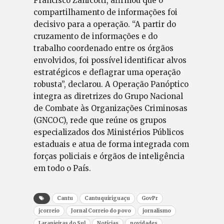
Francisco Zanicotti, afirmou que o
compartilhamento de informações foi
decisivo para a operação. “A partir do
cruzamento de informações e do
trabalho coordenado entre os órgãos
envolvidos, foi possível identificar alvos
estratégicos e deflagrar uma operação
robusta”, declarou. A Operação Panóptico
integra as diretrizes do Grupo Nacional
de Combate às Organizações Criminosas
(GNCOC), rede que reúne os grupos
especializados dos Ministérios Públicos
estaduais e atua de forma integrada com
forças policiais e órgãos de inteligência
em todo o País.
Cantu
Cantuquiriguaçu
GovPr
jcorreio
Jornal Correio do povo
jornalismo
Laranjeiras do Sul
Notícias
novidades