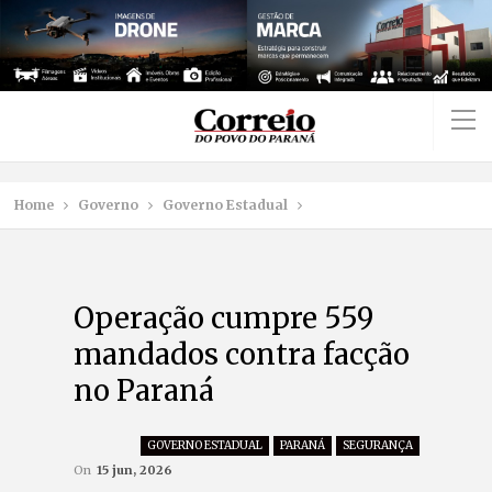
Home
Governo
Governo Estadual
Operação cumpre 559
mandados contra facção
no Paraná
GOVERNO ESTADUAL
PARANÁ
SEGURANÇA
On
15 jun, 2026