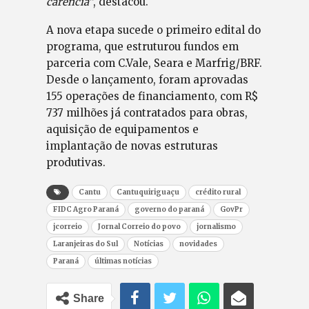
carência”
, destacou.
A nova etapa sucede o primeiro edital do
programa, que estruturou fundos em
parceria com C.Vale, Seara e Marfrig/BRF.
Desde o lançamento, foram aprovadas
155 operações de financiamento, com R$
737 milhões já contratados para obras,
aquisição de equipamentos e
implantação de novas estruturas
produtivas.
Cantu
Cantuquiriguaçu
crédito rural
FIDC Agro Paraná
governo do paraná
GovPr
jcorreio
Jornal Correio do povo
jornalismo
Laranjeiras do Sul
Notícias
novidades
Paraná
últimas notícias
Share