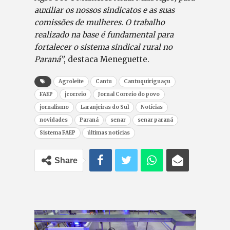
auxiliar os nossos sindicatos e as suas
comissões de mulheres. O trabalho
realizado na base é fundamental para
fortalecer o sistema sindical rural no
Paraná”
, destaca Meneguette.
Agroleite
Cantu
Cantuquiriguaçu
FAEP
jcorreio
Jornal Correio do povo
jornalismo
Laranjeiras do Sul
Notícias
novidades
Paraná
senar
senar paraná
Sistema FAEP
últimas notícias
Share