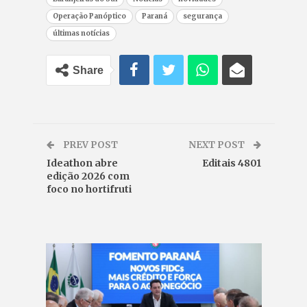
Operação Panóptico
Paraná
segurança
últimas notícias
Share
PREV POST
NEXT POST
Ideathon abre
Editais 4801
edição 2026 com
foco no hortifruti