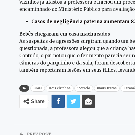
Vizinhos já afastou a professora e iniciou um proc
encaminhado ao Ministério Público para avaliação 
Casos de negligência paterna aumentam 8
Bebês chega
ram
em casa machucados
As suspeitas de agressões surgiram quando um be
questionada, a professora alegou que a criança 
Contudo, o pai notou que o ferimento parecia ser 
câmeras do parquinho e da sala, foram descobertas
também reportaram lesões em seus filhos, levando 
CMEI
Dois Vizinhos
jcorreio
maus-tratos
Paraná
Share
PREV POST