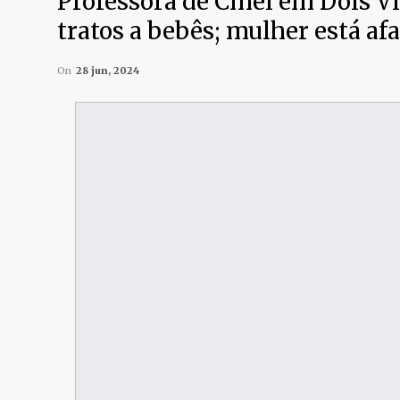
Professora de Cmei em Dois Vi
tratos a bebês; mulher está af
On
28 jun, 2024