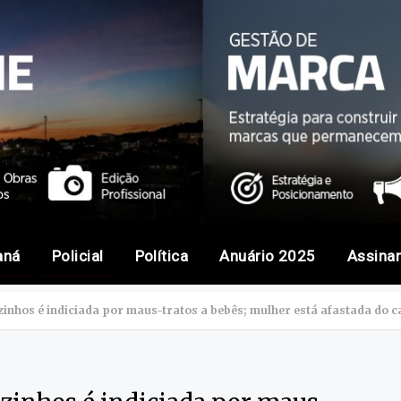
aná
Policial
Política
Anuário 2025
Assina
zinhos é indiciada por maus-tratos a bebês; mulher está afastada do 