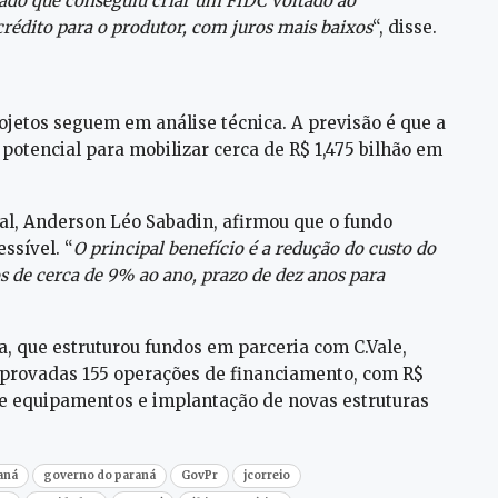
tado que conseguiu criar um FIDC voltado ao
crédito para o produtor, com juros mais baixos
“, disse.
ojetos seguem em análise técnica. A previsão é que a
otencial para mobilizar cerca de R$ 1,475 bilhão em
al, Anderson Léo Sabadin, afirmou que o fundo
ssível. “
O principal benefício é a redução do custo do
s de cerca de 9% ao ano, prazo de dez anos para
, que estruturou fundos em parceria com C.Vale,
aprovadas 155 operações de financiamento, com R$
 de equipamentos e implantação de novas estruturas
aná
governo do paraná
GovPr
jcorreio