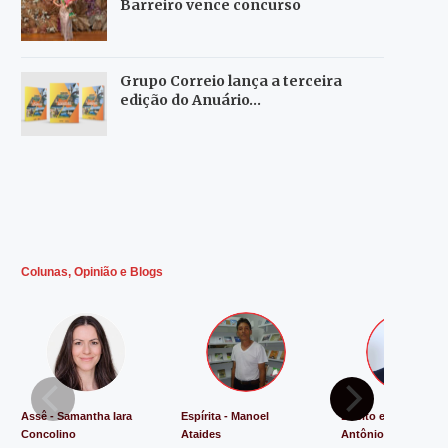
Barreiro vence concurso
Grupo Correio lança a terceira
edição do Anuário…
Colunas, Opinião e Blogs
Assê - Samantha Iara
Espírita - Manoel
Direito e Justiça - L
Concolino
Ataides
Antônio de Souza