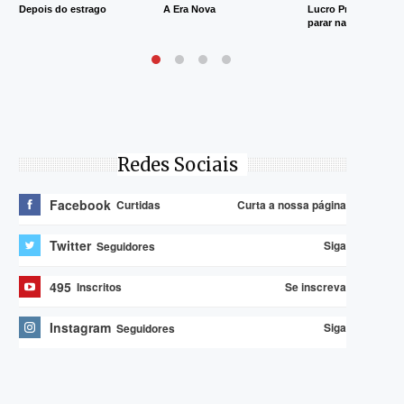
Depois do estrago
A Era Nova
Lucro Presumido va
parar na Justiça
Redes Sociais
Facebook
Curta a nossa página
Curtidas
Twitter
Siga
Seguidores
495
Se inscreva
Inscritos
Instagram
Siga
Seguidores