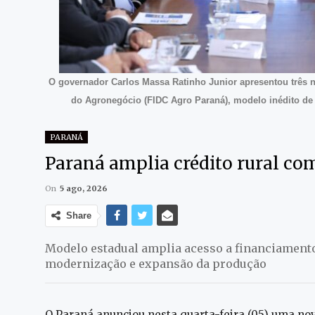
O governador Carlos Massa Ratinho Junior apresentou três 
do Agronegócio (FIDC Agro Paraná), modelo inédito de 
PARANÁ
Paraná amplia crédito rural co
On
5 ago, 2026
Share
Modelo estadual amplia acesso a financiament
modernização e expansão da produção
O Paraná anunciou nesta quarta-feira (05) uma no