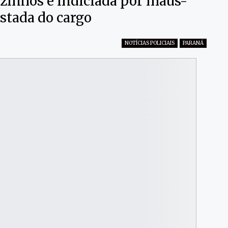
zinhos é indiciada por maus-
astada do cargo
NOTÍCIAS POLICIAIS
PARANÁ