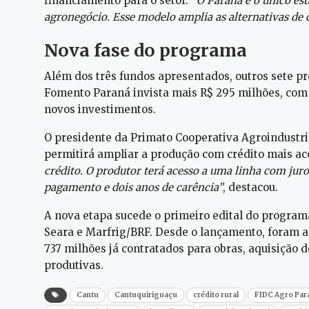
financiamento para o setor. “
O Paraná é o único es
agronegócio. Esse modelo amplia as alternativas de 
Nova fase do programa
Além dos três fundos apresentados, outros sete pr
Fomento Paraná invista mais R$ 295 milhões, com p
novos investimentos.
O presidente da Primato Cooperativa Agroindustri
permitirá ampliar a produção com crédito mais ace
crédito. O produtor terá acesso a uma linha com juro
pagamento e dois anos de carência”
, destacou.
A nova etapa sucede o primeiro edital do programa
Seara e Marfrig/BRF. Desde o lançamento, foram 
737 milhões já contratados para obras, aquisição
produtivas.
Cantu
Cantuquiriguaçu
crédito rural
FIDC Agro Par