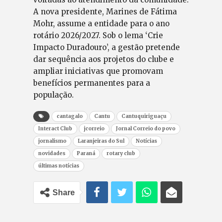
A nova presidente, Marines de Fátima
Mohr, assume a entidade para o ano
rotário 2026/2027. Sob o lema ‘Crie
Impacto Duradouro’, a gestão pretende
dar sequência aos projetos do clube e
ampliar iniciativas que promovam
benefícios permanentes para a
população.
cantagalo
Cantu
Cantuquiriguaçu
Interact Club
jcorreio
Jornal Correio do povo
jornalismo
Laranjeiras do Sul
Notícias
novidades
Paraná
rotary club
últimas notícias
Share