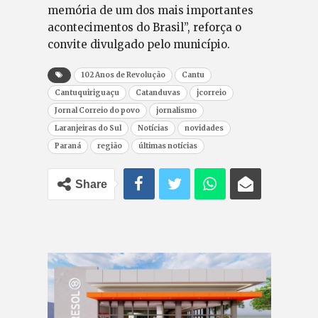
memória de um dos mais importantes
acontecimentos do Brasil”, reforça o
convite divulgado pelo município.
102 Anos de Revolução
Cantu
Cantuquiriguaçu
Catanduvas
jcorreio
Jornal Correio do povo
jornalismo
Laranjeiras do Sul
Notícias
novidades
Paraná
região
últimas notícias
Share