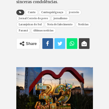
sinceras condolências.
Cantu
Cantuquiriguaçu
jcorreio
Jornal Correio do povo
jornalismo
Laranjeiras do Sul
Nota de falecimento
Notícias
Paraná
últimas notícias
Share